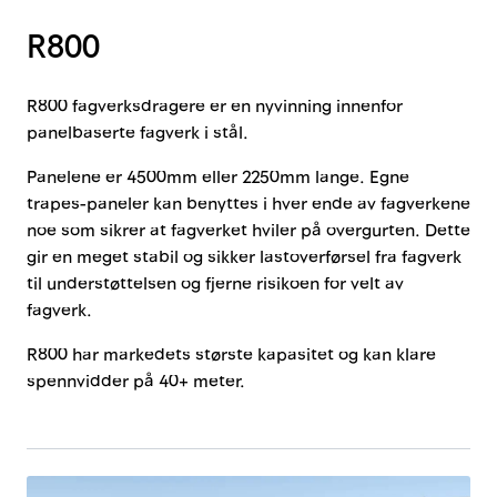
Innstøpningsgods
R800
Mur og mørtel
R800 fagverksdragere er en nyvinning innenfor
panelbaserte fagverk i stål.
Trelast og finer
Panelene er 4500mm eller 2250mm lange. Egne
trapes-paneler kan benyttes i hver ende av fagverkene
Vanntetting
noe som sikrer at fagverket hviler på overgurten. Dette
gir en meget stabil og sikker lastoverførsel fra fagverk
Verktøy og tilbehør
til understøttelsen og fjerne risikoen for velt av
fagverk.
Forskaling
R800 har markedets største kapasitet og kan klare
spennvidder på 40+ meter.
Tjenester
Prosjekter