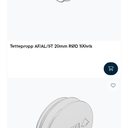
Innstøpningsgods
Mur og mørtel
Trelast og finer
Tettepropp AF/AL/ST 20mm RØD 100stk
Vanntetting
Verktøy og tilbehør
Forskaling
Tjenester
Prosjekter