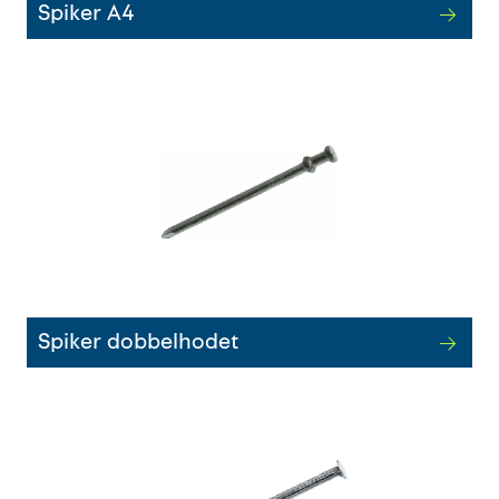
Spiker A4
Innstøpningsgods
Mur og mørtel
Trelast og finer
Vanntetting
Verktøy og tilbehør
Forskaling
Spiker dobbelhodet
Tjenester
Prosjekter