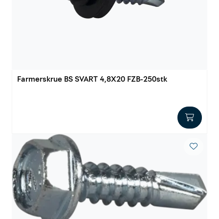
Innstøpningsgods
Mur og mørtel
Trelast og finer
Farmerskrue BS SVART 4,8X20 FZB-250stk
Vanntetting
Verktøy og tilbehør
Forskaling
Tjenester
Prosjekter