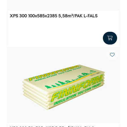
Innstøpningsgods
XPS 300 100x585x2385 5,58m²/PAK L-FALS
Mur og mørtel
Trelast og finer
Vanntetting
Verktøy og tilbehør
Forskaling
Tjenester
Prosjekter