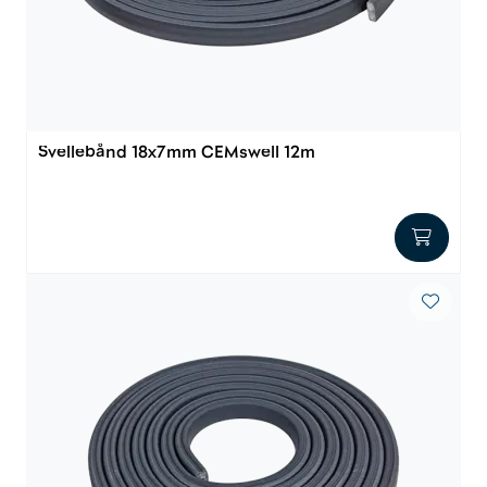
Innstøpningsgods
Mur og mørtel
Trelast og finer
Svellebånd 18x7mm CEMswell 12m
Vanntetting
Verktøy og tilbehør
Forskaling
Tjenester
Prosjekter