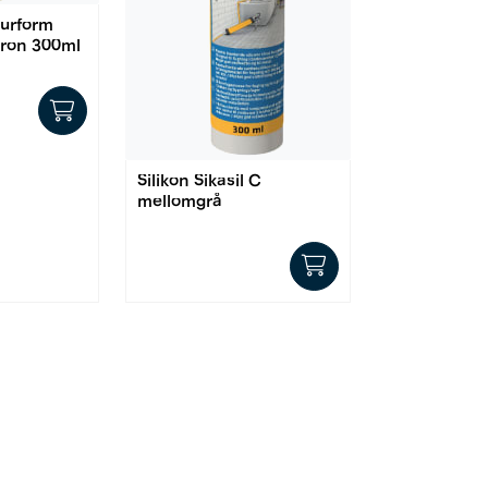
Purform
tron 300ml
Silikon Sikasil C
mellomgrå