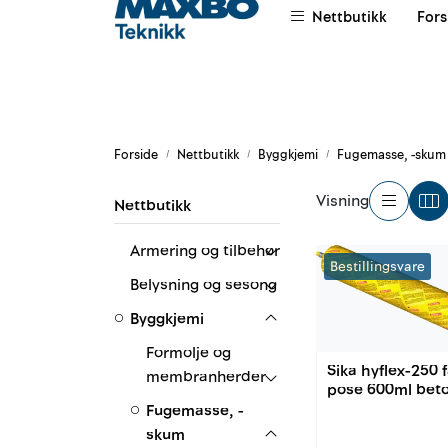
Skip to main content
Nettbutikk
Fors
|
|
|
Om oss
Salgsvilkår
Leievilkår
Forside
Nettbutikk
Byggkjemi
Fugemasse, -skum
Visning
Nettbutikk
Armering og tilbehør
Bestillingsvare
Belysning og sesong
Byggkjemi
Formolje og
Sika hyflex-250 
membranherder
pose 600ml bet
Fugemasse, -
skum