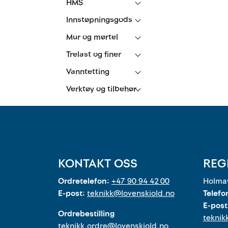
HMS
Innstøpningsgods
Mur og mørtel
Trelast og finer
Vanntetting
Verktøy og tilbehør
KONTAKT OSS
REG
Ordretelefon:
+47 90 94 42 00
Holmav
E-post:
teknikk@lovenskiold.no
Telefo
E-post
Ordrebestilling
teknik
teknikk.ordre@lovenskiold.no