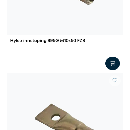
Innstøpningsgods
Mur og mørtel
Trelast og finer
Hylse innstøping 995G M10x50 FZB
Vanntetting
Verktøy og tilbehør
Forskaling
Tjenester
Prosjekter