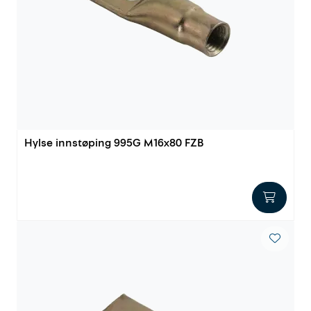
Hylse innstøping 995G M16x80 FZB