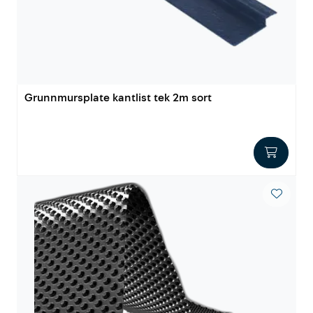
Innstøpningsgods
Mur og mørtel
Trelast og finer
Grunnmursplate kantlist tek 2m sort
Vanntetting
Verktøy og tilbehør
Forskaling
Tjenester
Prosjekter