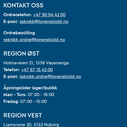
Outlet
KONTAKT OSS
Ordretelefon:
+47 90 94 42 00
Kontakt
E-post:
teknikk@lovenskiold.no
Ordrebestilling
teknikk.ordre@lovenskiold.no
REGION ØST
Holmaveien 21, 1339 Vøyenenga
Telefon:
+47 67 15 42 00
E-post:
teknikk.ordre@lovenskiold.no
Åpningstider lager/butikk
Man - Tors:
07:00 - 16:00
Fredag:
07:00 - 15:00
REGION VEST
Liamyrane 20, 5132 Nyborg