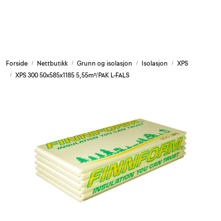
Skip to main content
Armering og tilbehør
Forside
Nettbutikk
Grunn og isolasjon
Isolasjon
XPS
Belysning og sesong
XPS 300 50x585x1185 5,55m²/PAK L-FALS
Byggkjemi
Festemateriell
Forskaling
Grunn og isolasjon
HMS