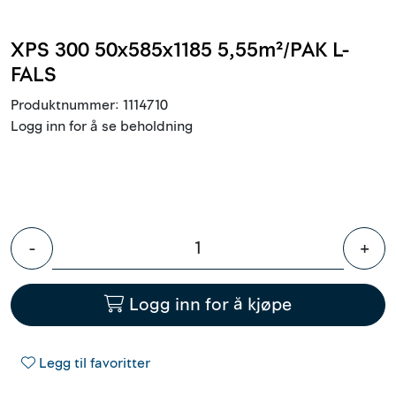
Innstøpningsgods
XPS 300 50x585x1185 5,55m²/PAK L-
Mur og mørtel
FALS
Produktnummer:
1114710
Trelast og finer
Logg inn for å se beholdning
Vanntetting
Verktøy og tilbehør
-
+
Forskaling
Logg inn for å kjøpe
Tjenester
Prosjekter
Legg til favoritter