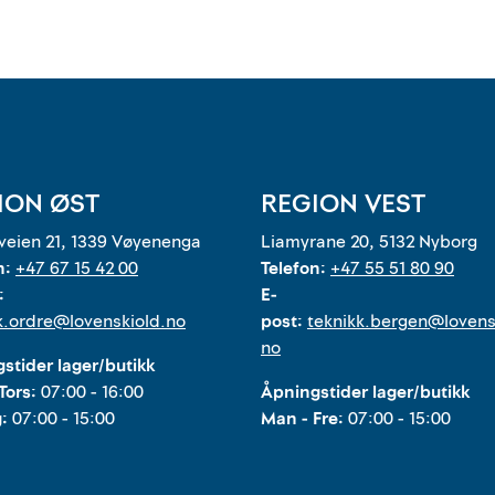
ION ØST
REGION VEST
eien 21, 1339 Vøyenenga
Liamyrane 20, 5132 Nyborg
n:
+47 67 15 42 00
Telefon:
+47 55 51 80 90
:
E-
k.ordre@lovenskiold.no
post:
teknikk.bergen@lovens
no
stider lager/butikk
Tors:
07:00 - 16:00
Åpningstider lager/butikk
g:
07:00 - 15:00
Man - Fre:
07:00 - 15:00