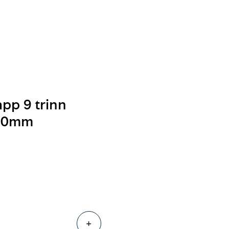
0
Følg oss
Infosenter
Favoritter
Logg inn
pp 9 trinn
700mm
+