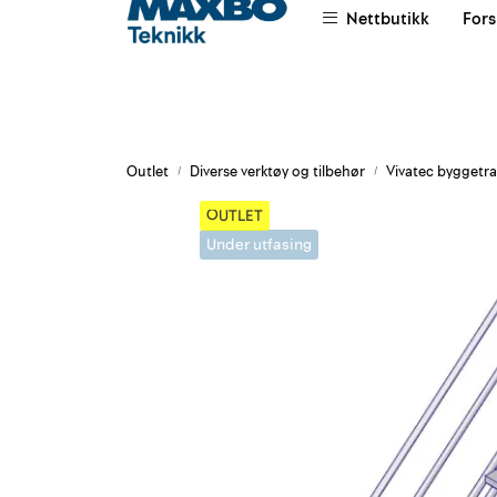
Skip to main content
Nettbutikk
Fors
|
|
|
Om oss
Salgsvilkår
Leievilkår
Outlet
Diverse verktøy og tilbehør
Vivatec byggetr
OUTLET
Under utfasing