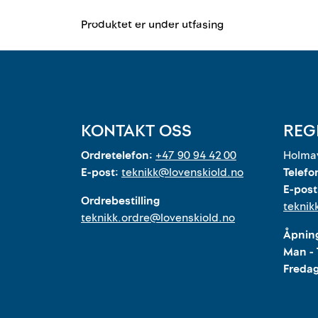
Produktet er under utfasing
KONTAKT OSS
REG
Ordretelefon:
+47 90 94 42 00
Holmav
E-post:
teknikk@lovenskiold.no
Telefo
E-post
Ordrebestilling
teknik
teknikk.ordre@lovenskiold.no
Åpning
Man - 
Freda