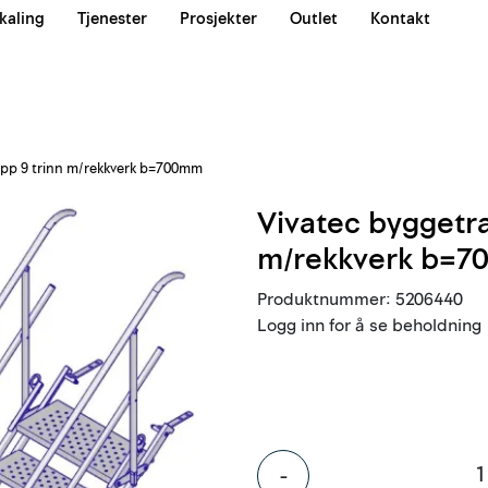
kaling
Tjenester
Prosjekter
Outlet
Kontakt
Våre team
app 9 trinn m/rekkverk b=700mm
Vivatec byggetra
m/rekkverk b=
Produktnummer:
5206440
Logg inn for å se beholdning
-