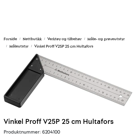
Skip to main content
Armering og tilbehør
Forside
Nettbutikk
Verktøy og tilbehør
Måle- og prøveutstyr
Belysning og sesong
Måleutstyr
Vinkel Proff V25P 25 cm Hultafors
Byggkjemi
Festemateriell
Forskaling
Grunn og isolasjon
Vinkel Proff V25P 25 cm Hultafors
HMS
Produktnummer:
6204100