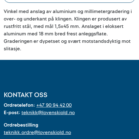
Outlet
Vinkel med anslag av aluminium og millimetergradering i
over- og underkant på klingen. Klingen er produsert av
Kontakt
rustfritt stål, med mål 1,5x45 mm. Anslaget i eloksert
aluminum med 18 mm bred frest anleggsflate.
Graderingen er dypetset og svært motstandsdyktig mot
slitasje.
KONTAKT OSS
Ordretelefon:
+47 90 94 42 00
E-post:
teknikk@lovenskiold.no
Ordrebestilling
teknikk.ordre@lovenskiold.no