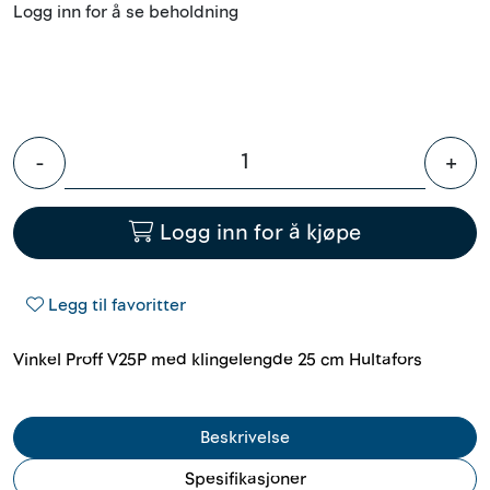
Logg inn for å se beholdning
Innstøpningsgods
Mur og mørtel
Trelast og finer
-
+
Vanntetting
Logg inn for å kjøpe
Verktøy og tilbehør
Legg til favoritter
Forskaling
Vinkel Proff V25P med klingelengde 25 cm Hultafors
Tjenester
Beskrivelse
Prosjekter
Spesifikasjoner