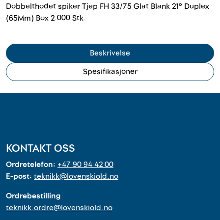
Outlet
Dobbelthodet spiker Tjep FH 33/75 Glat Blank 21° Duplex
(65Mm) Box 2.000 Stk.
Kontakt
Beskrivelse
Spesifikasjoner
KONTAKT OSS
Ordretelefon:
+47 90 94 42 00
E-post:
teknikk@lovenskiold.no
Ordrebestilling
teknikk.ordre@lovenskiold.no