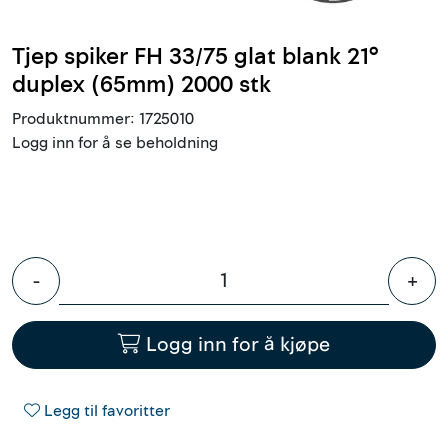
Innstøpningsgods
Tjep spiker FH 33/75 glat blank 21°
Mur og mørtel
duplex (65mm) 2000 stk
Produktnummer:
1725010
Trelast og finer
Logg inn for å se beholdning
Vanntetting
Verktøy og tilbehør
-
+
Forskaling
Logg inn for å kjøpe
Tjenester
Prosjekter
Legg til favoritter