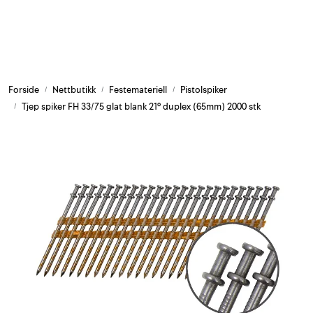
Skip to main content
Armering og tilbehør
Forside
Nettbutikk
Festemateriell
Pistolspiker
Belysning og sesong
Tjep spiker FH 33/75 glat blank 21° duplex (65mm) 2000 stk
Byggkjemi
Festemateriell
Forskaling
Grunn og isolasjon
HMS