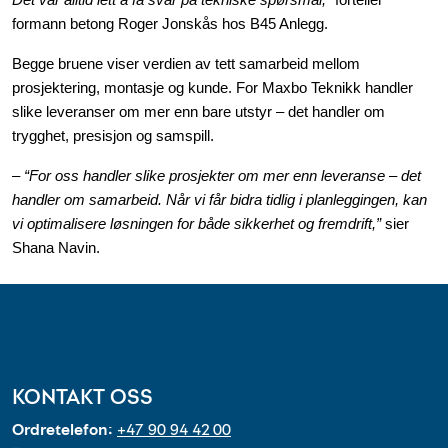
Det var alltid lett å få svar på tekniske spørsmål,”
forteller
formann betong Roger Jonskås hos B45 Anlegg.
Begge bruene viser verdien av tett samarbeid mellom
prosjektering, montasje og kunde. For Maxbo Teknikk handler
slike leveranser om mer enn bare utstyr – det handler om
trygghet, presisjon og samspill.
–
“For oss handler slike prosjekter om mer enn leveranse – det
handler om samarbeid. Når vi får bidra tidlig i planleggingen, kan
vi optimalisere løsningen for både sikkerhet og fremdrift,”
sier
Shana Navin.
KONTAKT OSS
Ordretelefon:
+47 90 94 42 00