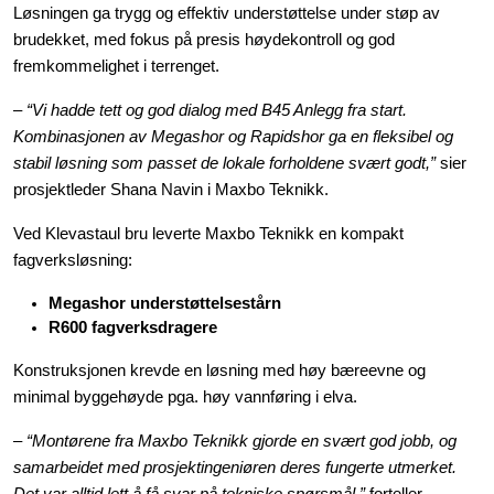
Outlet
Løsningen ga trygg og effektiv understøttelse under støp av
brudekket, med fokus på presis høydekontroll og god
fremkommelighet i terrenget.
Kontakt
–
“Vi hadde tett og god dialog med B45 Anlegg fra start.
Kombinasjonen av Megashor og Rapidshor ga en fleksibel og
stabil løsning som passet de lokale forholdene svært godt,”
sier
prosjektleder Shana Navin i Maxbo Teknikk.
Ved Klevastaul bru leverte Maxbo Teknikk en kompakt
fagverksløsning:
Megashor understøttelsestårn
R600 fagverksdragere
Konstruksjonen krevde en løsning med høy bæreevne og
minimal byggehøyde pga. høy vannføring i elva.
–
“Montørene fra Maxbo Teknikk gjorde en svært god jobb, og
samarbeidet med prosjektingeniøren deres fungerte utmerket.