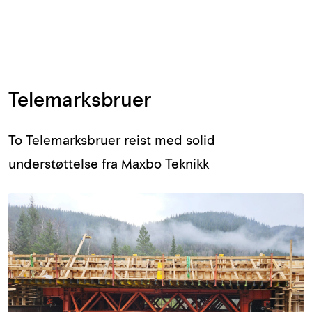
Skip to main content
Armering og tilbehør
Telemarksbruer
Belysning og sesong
Byggkjemi
To Telemarksbruer reist med solid
understøttelse fra Maxbo Teknikk
Festemateriell
Forskaling
Grunn og isolasjon
HMS