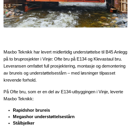
Innstøpningsgods
Mur og mørtel
Trelast og finer
Maxbo Teknikk har levert midlertidig understøttelse til B45 Anlegg
Vanntetting
på to bruprosjekter i Vinje: Ofte bru på E134 og Klevastaul bru.
Leveransen omfattet full prosjektering, montasje og demontering
Verktøy og tilbehør
av brureis og understøttelsestårn – med løsninger tilpasset
krevende forhold.
Forskaling
På Ofte bru, som er en del av E134-utbyggingen i Vinje, leverte
Maxbo Teknikk:
Tjenester
Rapidshor brureis
Megashor understøttelsestårn
Prosjekter
Stålbjelker