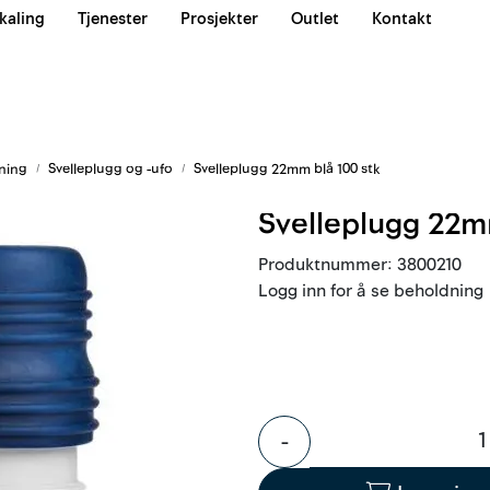
kaling
Tjenester
Prosjekter
Outlet
Kontakt
Våre team
ning
Svelleplugg og -ufo
Svelleplugg 22mm blå 100 stk
Svelleplugg 22m
Produktnummer:
3800210
Logg inn for å se beholdning
-