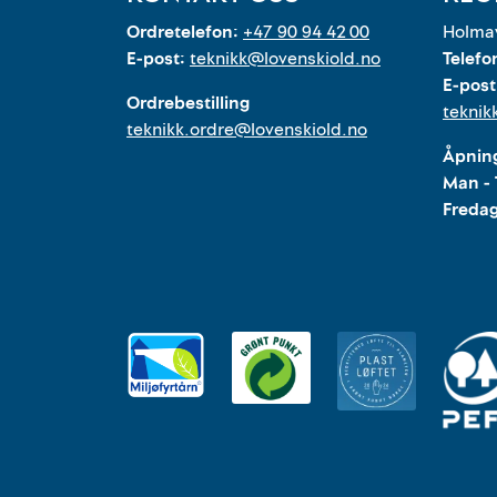
Ordretelefon:
+47 90 94 42 00
Holmav
E-post:
teknikk@lovenskiold.no
Telefo
E-post
Ordrebestilling
teknik
teknikk.ordre@lovenskiold.no
Åpning
Man - 
Freda