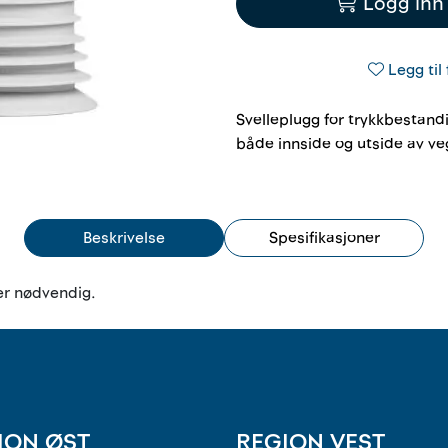
Logg inn 
Legg til 
Svelleplugg for trykkbestandig
både innside og utside av ve
Beskrivelse
Spesifikasjoner
 er nødvendig.
ION ØST
REGION VEST