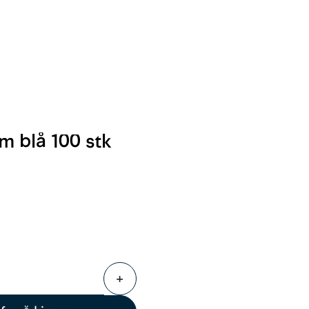
0
Følg oss
Infosenter
Favoritter
Logg inn
m blå 100 stk
+