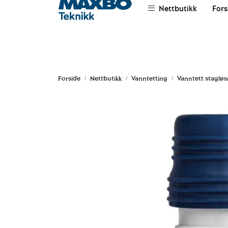
Skip to main content
Nettbutikk
Fors
|
|
|
Om oss
Salgsvilkår
Leievilkår
Forside
Nettbutikk
Vanntetting
Vanntett stagløs