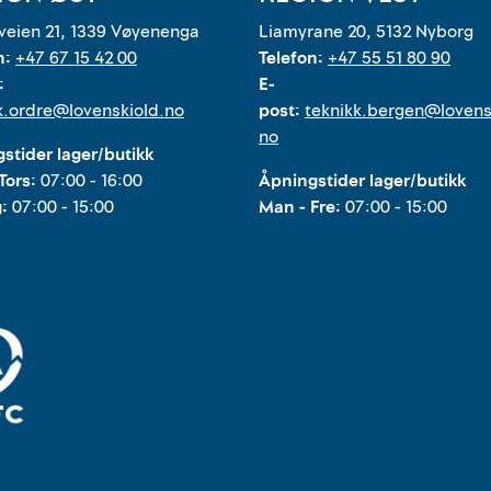
eien 21, 1339 Vøyenenga
Liamyrane 20, 5132 Nyborg
n:
+47 67 15 42 00
Telefon:
+47 55 51 80 90
:
E-
k.ordre@lovenskiold.no
post:
teknikk.bergen@lovens
no
stider lager/butikk
Tors:
07:00 - 16:00
Åpningstider lager/butikk
g:
07:00 - 15:00
Man - Fre:
07:00 - 15:00