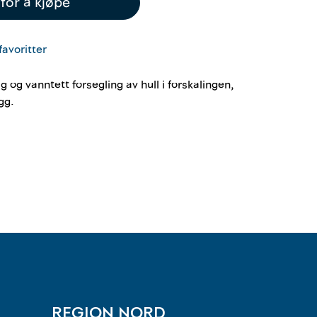
for å kjøpe
favoritter
 og vanntett forsegling av hull i forskalingen,
gg.
REGION NORD