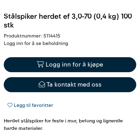
Innstøpningsgods
Stålspiker herdet ef 3,0-70 (0,4 kg) 100
stk
Mur og mørtel
Produktnummer:
5114415
Trelast og finer
Logg inn for å se beholdning
Vanntetting
Logg inn for å kjøpe
Verktøy og tilbehør
Ta kontakt med oss
Forskaling
Legg til favoritter
Tjenester
Herdet stålspiker for feste i mur, betong og lignende
Prosjekter
harde materialer.