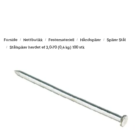
Skip to main content
Armering og tilbehør
Forside
Nettbutikk
Festemateriell
Håndspiker
Spiker Stål
Belysning og sesong
Stålspiker herdet ef 3,0-70 (0,4 kg) 100 stk
Byggkjemi
Festemateriell
Forskaling
Grunn og isolasjon
HMS