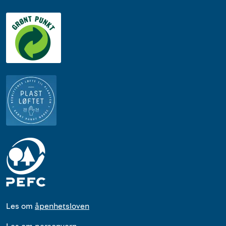
Les om
åpenhetsloven