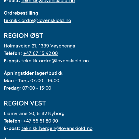
E-post:
teknikk@lovenskiold.no
Ordrebestilling
teknikk.ordre@lovenskiold.no
REGION ØST
Holmaveien 21, 1339 Vøyenenga
Telefon:
+47 67 15 42 00
E-post:
teknikk.ordre@lovenskiold.no
Åpningstider lager/butikk
Man - Tors:
07:00 - 16:00
Fredag:
07:00 - 15:00
REGION VEST
Liamyrane 20, 5132 Nyborg
Telefon:
+47 55 51 80 90
E-post:
teknikk.bergen@lovenskiold.no