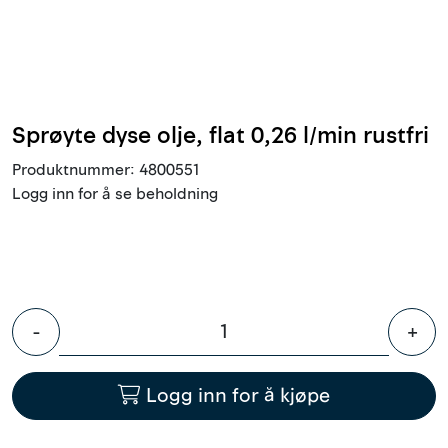
Innstøpningsgods
Mur og mørtel
Trelast og finer
Sprøyte dyse olje, flat 0,26 l/min rustfri
Produktnummer:
4800551
Vanntetting
Logg inn for å se beholdning
Verktøy og tilbehør
Forskaling
-
+
Tjenester
Logg inn for å kjøpe
Prosjekter