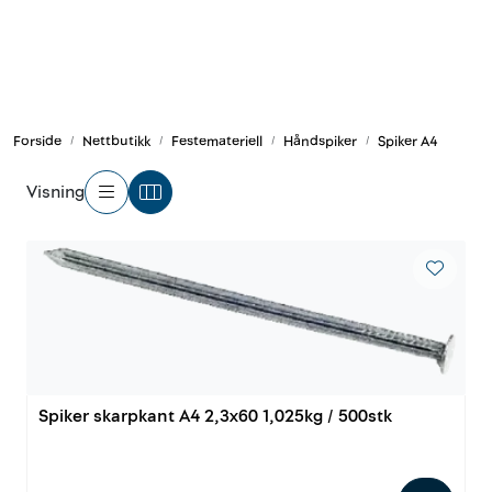
Skip to main content
Armering og tilbehør
Forside
Nettbutikk
Festemateriell
Håndspiker
Spiker A4
Belysning og sesong
Visning
Byggkjemi
Festemateriell
Forskaling
Grunn og isolasjon
Spiker skarpkant A4 2,3x60 1,025kg / 500stk
HMS