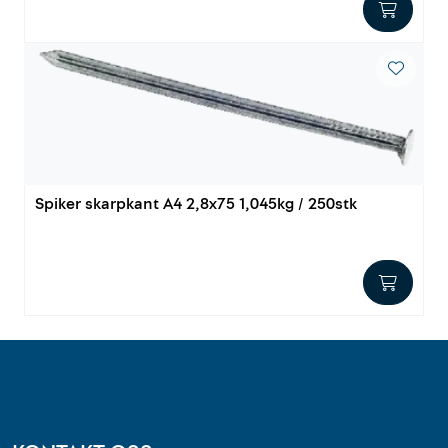
Innstøpningsgods
Mur og mørtel
Trelast og finer
Vanntetting
Spiker skarpkant A4 2,8x75 1,045kg / 250stk
Verktøy og tilbehør
Forskaling
Tjenester
Prosjekter