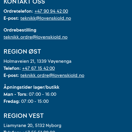
KONTAKT OSS
Outlet
Ordretelefon:
+47 90 94 42 00
E-post:
teknikk@lovenskiold.no
Kontakt
Ordrebestilling
teknikk.ordre@lovenskiold.no
REGION ØST
Holmaveien 21, 1339 Vøyenenga
Telefon:
+47 67 15 42 00
E-post:
teknikk.ordre@lovenskiold.no
Åpningstider lager/butikk
Man - Tors:
07:00 - 16:00
Fredag:
07:00 - 15:00
REGION VEST
Liamyrane 20, 5132 Nyborg