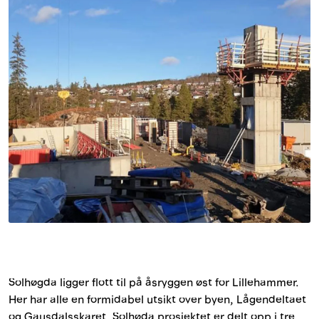
Innstøpningsgods
Mur og mørtel
Trelast og finer
Vanntetting
Verktøy og tilbehør
Forskaling
Tjenester
Solhøgda ligger flott til på åsryggen øst for Lillehammer.
Prosjekter
Her har alle en formidabel utsikt over byen, Lågendeltaet
og Gausdalsskaret. Solhøda prosjektet er delt opp i tre