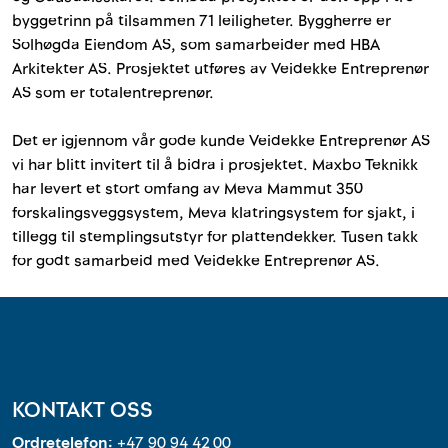
Outlet
byggetrinn på tilsammen 71 leiligheter. Byggherre er
Solhøgda Eiendom AS, som samarbeider med HBA
Kontakt
Arkitekter AS. Prosjektet utføres av Veidekke Entreprenør
AS som er totalentreprenør.
Det er igjennom vår gode kunde Veidekke Entreprenør AS
vi har blitt invitert til å bidra i prosjektet. Maxbo Teknikk
har levert et stort omfang av Meva Mammut 350
forskalingsveggsystem, Meva klatringsystem for sjakt, i
tillegg til stemplingsutstyr for plattendekker. Tusen takk
for godt samarbeid med Veidekke Entreprenør AS.
KONTAKT OSS
Ordretelefon:
+47 90 94 42 00