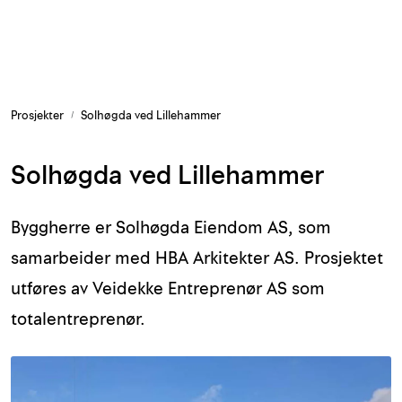
Skip to main content
Armering og tilbehør
Prosjekter
Solhøgda ved Lillehammer
Belysning og sesong
Solhøgda ved Lillehammer
Byggkjemi
Festemateriell
Byggherre er Solhøgda Eiendom AS, som
samarbeider med HBA Arkitekter AS. Prosjektet
Forskaling
utføres av Veidekke Entreprenør AS som
totalentreprenør.
Grunn og isolasjon
HMS