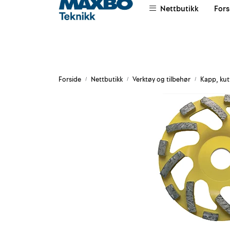
Skip to main content
Nettbutikk
Fors
|
|
|
Om oss
Salgsvilkår
Leievilkår
Forside
Nettbutikk
Verktøy og tilbehør
Kapp, kutt