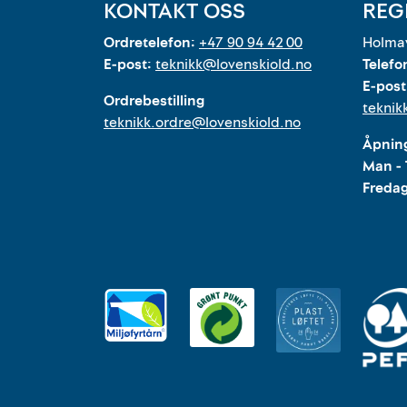
KONTAKT OSS
REG
Ordretelefon:
+47 90 94 42 00
Holmav
E-post:
teknikk@lovenskiold.no
Telefo
E-post
Ordrebestilling
teknik
teknikk.ordre@lovenskiold.no
Åpning
Man - 
Freda