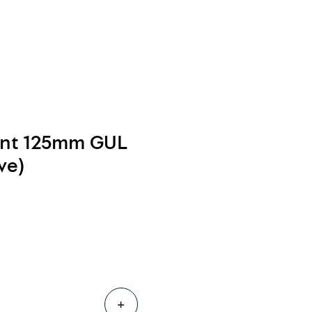
0
Følg oss
Infosenter
Favoritter
Logg inn
ant 125mm GUL
ve)
+