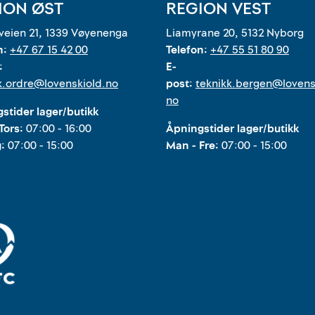
ION ØST
REGION VEST
eien 21, 1339 Vøyenenga
Liamyrane 20, 5132 Nyborg
n:
+47 67 15 42 00
Telefon:
+47 55 51 80 90
:
E-
k.ordre@lovenskiold.no
post:
teknikk.bergen@lovens
no
stider lager/butikk
Tors:
07:00 - 16:00
Åpningstider lager/butikk
g:
07:00 - 15:00
Man - Fre:
07:00 - 15:00