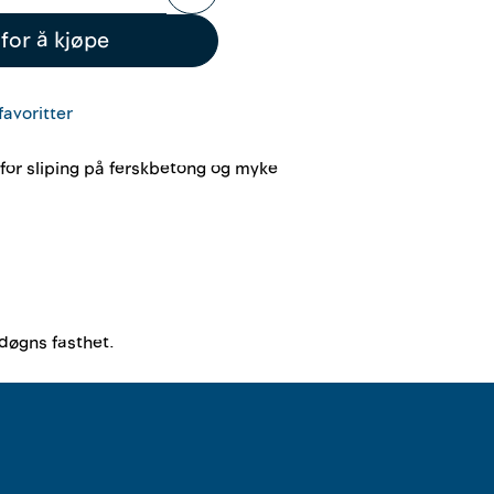
for å kjøpe
favoritter
for sliping på ferskbetong og myke
 døgns fasthet.