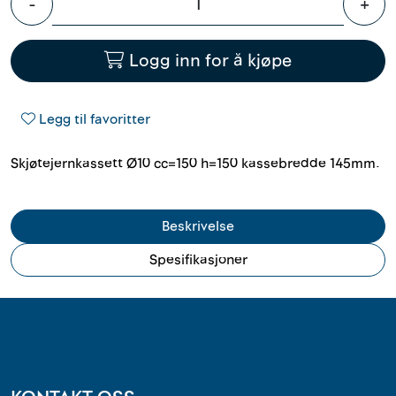
-
+
Outlet
Logg inn for å kjøpe
Kontakt
Legg til favoritter
Skjøtejernkassett Ø10 cc=150 h=150 kassebredde 145mm.
Beskrivelse
Spesifikasjoner