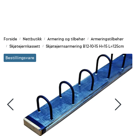
Skip to main content
Armering og tilbehør
Forside
Nettbutikk
Armering og tilbehør
Armeringstilbehør
Belysning og sesong
Skjøtejernkassett
Skjøtejernsarmering B12-10-15 H=15 L=125cm
Bestillingsvare
Byggkjemi
Festemateriell
Forskaling
Grunn og isolasjon
HMS