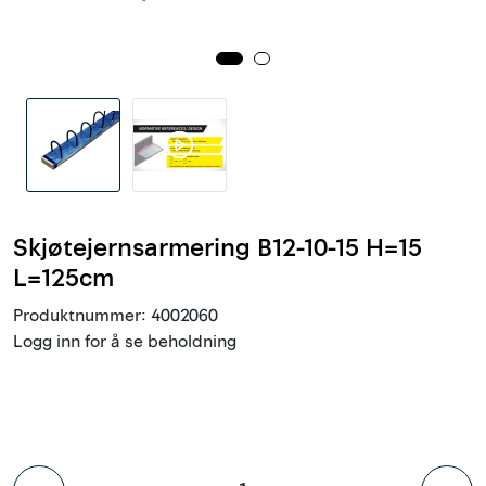
Innstøpningsgods
Mur og mørtel
Trelast og finer
Vanntetting
Skjøtejernsarmering B12-10-15 H=15
Verktøy og tilbehør
L=125cm
Produktnummer:
4002060
Forskaling
Logg inn for å se beholdning
Tjenester
Prosjekter