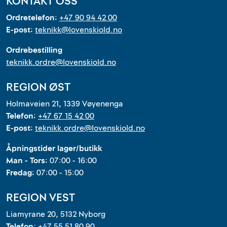
KONTAKT OSS
Ordretelefon:
+47 90 94 42 00
E-post:
teknikk@lovenskiold.no
Ordrebestilling
teknikk.ordre@lovenskiold.no
REGION ØST
Holmaveien 21, 1339 Vøyenenga
Telefon:
+47 67 15 42 00
E-post:
teknikk.ordre@lovenskiold.no
Åpningstider lager/butikk
Man - Tors:
07:00 - 16:00
Fredag:
07:00 - 15:00
REGION VEST
Liamyrane 20, 5132 Nyborg
Telefon:
+47 55 51 80 90