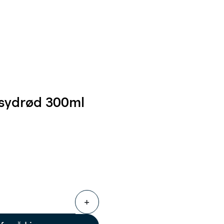
0
Følg oss
Infosenter
Favoritter
Logg inn
ksydrød 300ml
+