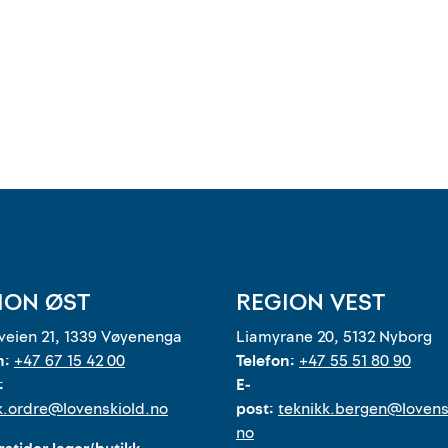
ION ØST
REGION VEST
eien 21, 1339 Vøyenenga
Liamyrane 20, 5132 Nyborg
n:
+47 67 15 42 00
Telefon:
+47 55 51 80 90
:
E-
k.ordre@lovenskiold.no
post:
teknikk.bergen@lovens
no