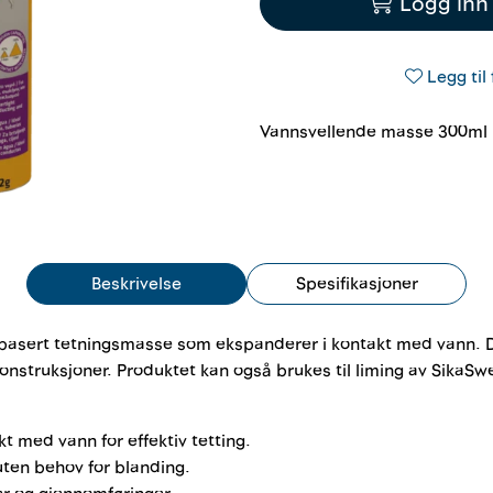
Logg inn 
Legg til 
Vannsvellende masse 300ml 
Beskrivelse
Spesifikasjoner
basert tetningsmasse som ekspanderer i kontakt med vann. Den 
struksjoner. Produktet kan også brukes til liming av SikaSwell
t med vann for effektiv tetting.
uten behov for blanding.