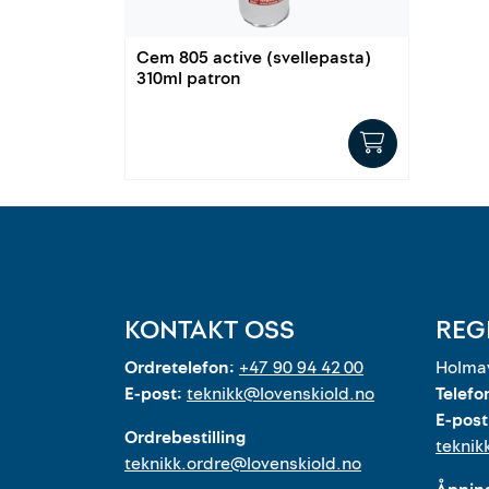
Cem 805 active (svellepasta)
310ml patron
KONTAKT OSS
REG
Ordretelefon:
+47 90 94 42 00
Holmav
E-post:
teknikk@lovenskiold.no
Telefo
E-post
Ordrebestilling
teknik
teknikk.ordre@lovenskiold.no