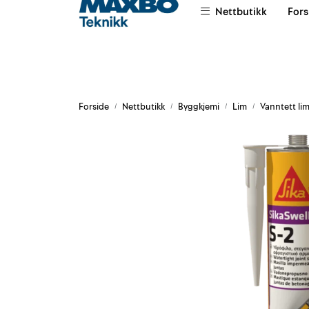
Skip to main content
Nettbutikk
Fors
|
|
|
Om oss
Salgsvilkår
Leievilkår
Forside
Nettbutikk
Byggkjemi
Lim
Vanntett li