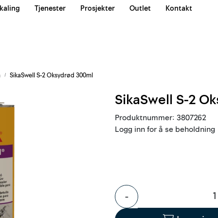
kaling
Tjenester
Prosjekter
Outlet
Kontakt
Våre team
m
SikaSwell S-2 Oksydrød 300ml
SikaSwell S-2 O
Produktnummer:
3807262
Logg inn for å se beholdning
-