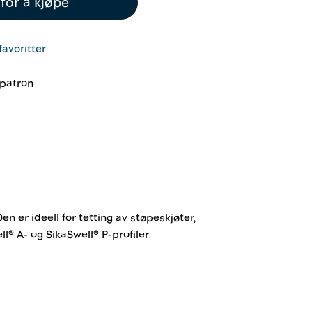
for å kjøpe
favoritter
patron
er ideell for tetting av støpeskjøter,
® A- og SikaSwell® P-profiler.