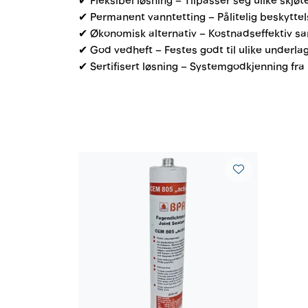
✔ Fleksibel løsning – Tilpasser seg ulike skjø
✔ Permanent vanntetting – Pålitelig beskytte
✔ Økonomisk alternativ – Kostnadseffektiv sa
✔ God vedheft – Festes godt til ulike underlag
✔ Sertifisert løsning – Systemgodkjenning fr