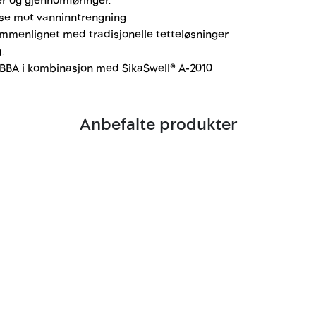
ter og gjennomføringer.
lse mot vanninntrengning.
mmenlignet med tradisjonelle tetteløsninger.
.
a BBA i kombinasjon med SikaSwell® A-2010.
Anbefalte produkter