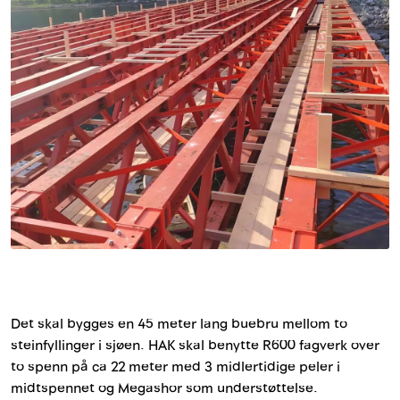
Innstøpningsgods
Mur og mørtel
Trelast og finer
Vanntetting
Verktøy og tilbehør
Forskaling
Tjenester
Det skal bygges en 45 meter lang buebru mellom to
steinfyllinger i sjøen. HAK skal benytte R600 fagverk over
Prosjekter
to spenn på ca 22 meter med 3 midlertidige peler i
midtspennet og Megashor som understøttelse.