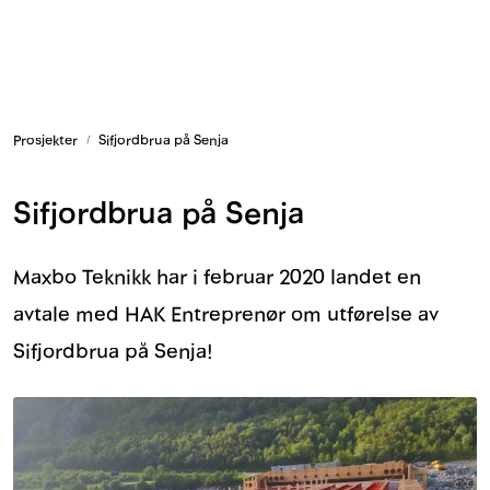
Skip to main content
Armering og tilbehør
Prosjekter
Sifjordbrua på Senja
Belysning og sesong
Sifjordbrua på Senja
Byggkjemi
Festemateriell
Maxbo Teknikk har i februar 2020 landet en
avtale med HAK Entreprenør om utførelse av
Forskaling
Sifjordbrua på Senja!
Grunn og isolasjon
HMS