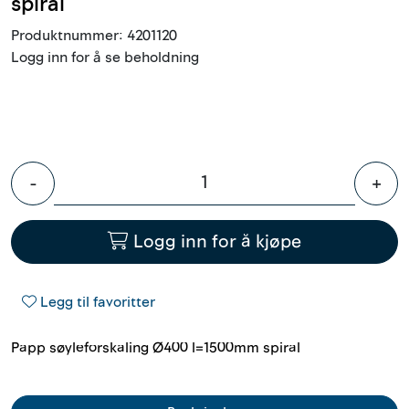
spiral
Outlet
Produktnummer:
4201120
Logg inn for å se beholdning
Kontakt
-
+
Logg inn for å kjøpe
Legg til favoritter
Papp søyleforskaling Ø400 l=1500mm spiral