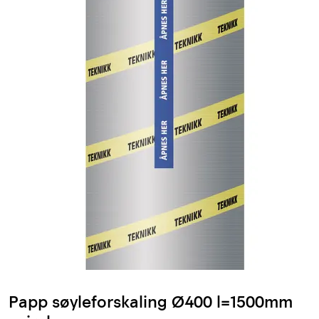
Innstøpningsgods
Mur og mørtel
Trelast og finer
Vanntetting
Verktøy og tilbehør
Forskaling
Tjenester
Prosjekter
Papp søyleforskaling Ø400 l=1500mm