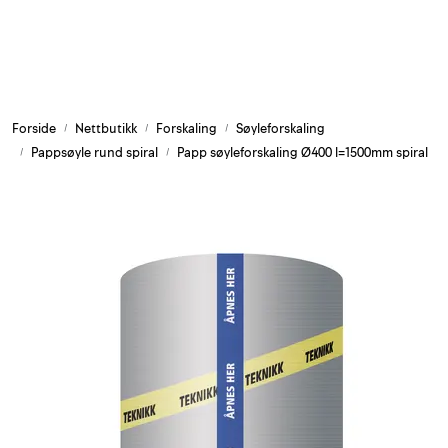
Skip to main content
Armering og tilbehør
Forside
Nettbutikk
Forskaling
Søyleforskaling
Belysning og sesong
Pappsøyle rund spiral
Papp søyleforskaling Ø400 l=1500mm spiral
Byggkjemi
Festemateriell
Forskaling
Grunn og isolasjon
HMS