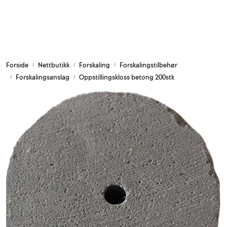
Skip to main content
Armering og tilbehør
Forside
Nettbutikk
Forskaling
Forskalingstilbehør
Belysning og sesong
Forskalingsanslag
Oppstillingskloss betong 200stk
Byggkjemi
Festemateriell
Forskaling
Grunn og isolasjon
HMS