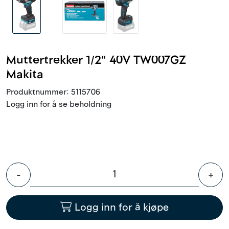
Outlet
Kontakt
Muttertrekker 1/2" 40V TW007GZ
Makita
Produktnummer:
5115706
Logg inn for å se beholdning
-
+
Logg inn for å kjøpe