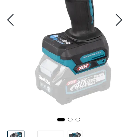
Innstøpningsgods
Mur og mørtel
Trelast og finer
Vanntetting
Verktøy og tilbehør
Forskaling
Tjenester
Prosjekter