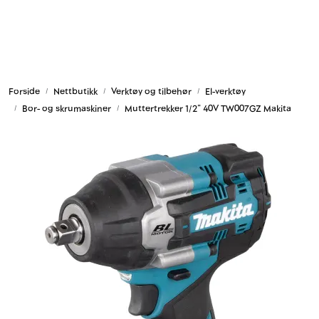
Skip to main content
Armering og tilbehør
Forside
Nettbutikk
Verktøy og tilbehør
El-verktøy
Belysning og sesong
Bor- og skrumaskiner
Muttertrekker 1/2" 40V TW007GZ Makita
Byggkjemi
Festemateriell
Forskaling
Grunn og isolasjon
HMS