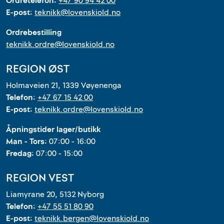
Ordretelefon:
+47 90 94 42 00
E-post:
teknikk@lovenskiold.no
Ordrebestilling
teknikk.ordre@lovenskiold.no
REGION ØST
Holmaveien 21, 1339 Vøyenenga
Telefon:
+47 67 15 42 00
E-post:
teknikk.ordre@lovenskiold.no
Åpningstider lager/butikk
Man - Tors:
07:00 - 16:00
Fredag:
07:00 - 15:00
REGION VEST
Liamyrane 20, 5132 Nyborg
Telefon:
+47 55 51 80 90
E-post:
teknikk.bergen@lovenskiold.no