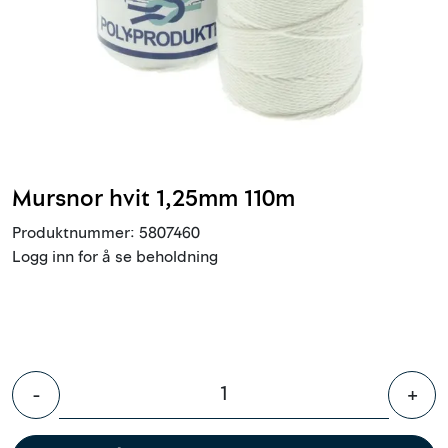
Innstøpningsgods
Mur og mørtel
Trelast og finer
Vanntetting
Mursnor hvit 1,25mm 110m
Produktnummer:
5807460
Verktøy og tilbehør
Logg inn for å se beholdning
Forskaling
Tjenester
-
+
Prosjekter