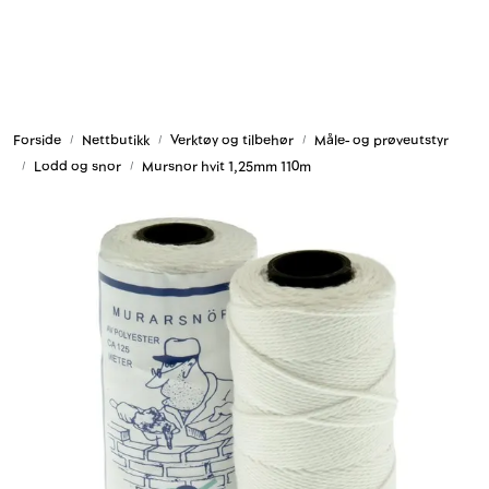
Skip to main content
Armering og tilbehør
Forside
Nettbutikk
Verktøy og tilbehør
Måle- og prøveutstyr
Belysning og sesong
Lodd og snor
Mursnor hvit 1,25mm 110m
Byggkjemi
Festemateriell
Forskaling
Grunn og isolasjon
HMS