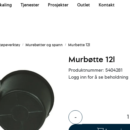
kaling
Tjenester
Prosjekter
Outlet
Kontakt
Våre team
tøpeverktøy
Murebøtter og spann
Murbøtte 12l
Murbøtte 12l
Produktnummer:
5404281
Logg inn for å se beholdning
-