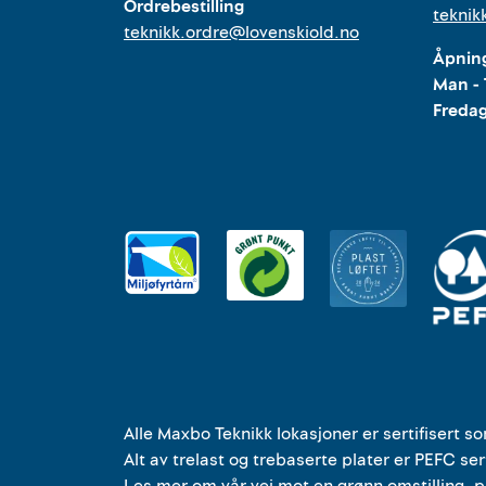
Ordrebestilling
teknik
teknikk.ordre@lovenskiold.no
Åpning
Man - 
Freda
Alle
Maxbo Teknikk
lokasjoner
er
sertifisert s
Alt av trelast og trebaserte plater er PEFC ser