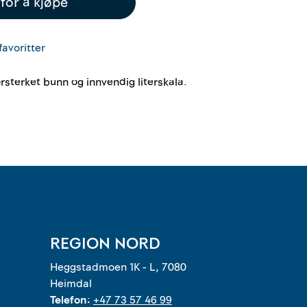
for å kjøpe
favoritter
sterket bunn og innvendig literskala.
REGION NORD
Heggstadmoen 1K - L, 7080
Heimdal
Telefon:
+47 73 57 46 99