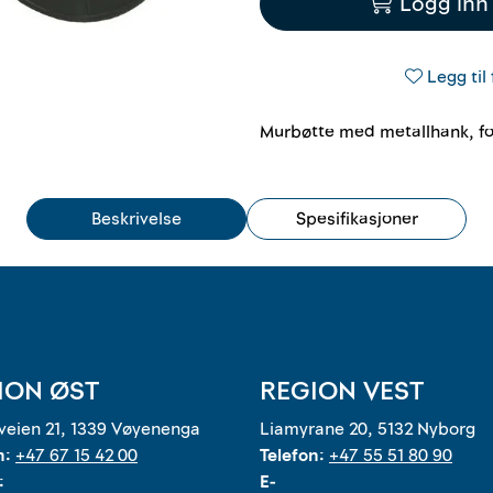
Logg inn 
Legg til 
Murbøtte med metallhank, for
Beskrivelse
Spesifikasjoner
ION ØST
REGION VEST
eien 21, 1339 Vøyenenga
Liamyrane 20, 5132 Nyborg
n:
+47 67 15 42 00
Telefon:
+47 55 51 80 90
:
E-