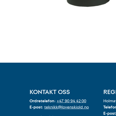
KONTAKT OSS
REG
Ordretelefon:
+47 90 94 42 00
Holmav
E-post:
teknikk@lovenskiold.no
Telefo
E-post