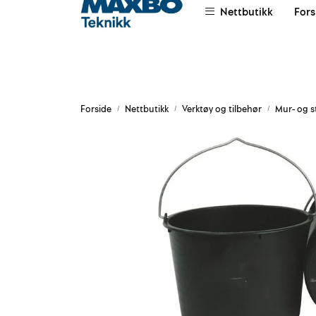
Skip to main content
Nettbutikk
Fors
|
|
|
Om oss
Salgsvilkår
Leievilkår
Forside
Nettbutikk
Verktøy og tilbehør
Mur- og s