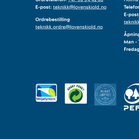
E-post:
teknikk@lovenskiold.no
Telefo
E-post
Ordrebestilling
teknik
teknikk.ordre@lovenskiold.no
Åpning
Man - 
Freda