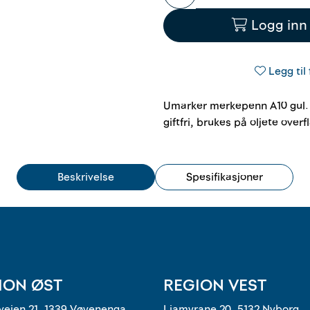
Logg inn 
Legg til 
Umarker merkepenn A10 gul.
giftfri, brukes på oljete overfl
Beskrivelse
Spesifikasjoner
ION ØST
REGION VEST
eien 21, 1339 Vøyenenga
Liamyrane 20, 5132 Nyborg