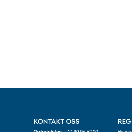
KONTAKT OSS
REG
Ordretelefon:
+47 90 94 42 00
Holmav