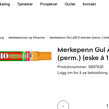
kaling
Tjenester
Prosjekter
Outlet
Kontakt
Våre team
ing
Merkepenner og blyanter
Merkepenn Gul A10 U-Marker (perm.) (eske
Merkepenn Gul 
(perm.) (eske á 1
Produktnummer:
5807620
Logg inn for å se beholdning
-