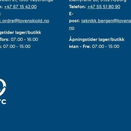
n:
+47 67 15 42 00
Telefon:
+47 55 51 80 90
:
E-
k.ordre@lovenskiold.no
post:
teknikk.bergen@lovens
no
stider lager/butikk
Tors:
07:00 - 16:00
Åpningstider lager/butikk
g:
07:00 - 15:00
Man - Fre:
07:00 - 15:00