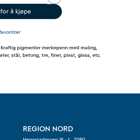
for å kjøpe
favoritter
 Kraftig pigmenter merkepenn med maling,
ater, stål, betong, tre, finer, plast, glass, etc.
REGION NORD
Heggstadmoen 1K - L, 7080