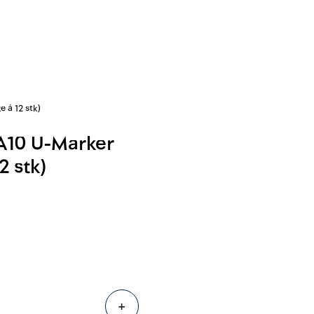
0
Følg oss
Infosenter
Favoritter
Logg inn
 á 12 stk)
A10 U-Marker
2 stk)
+