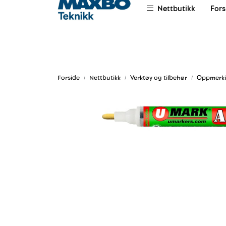
Skip to main content
Nettbutikk
Fors
|
|
|
Om oss
Salgsvilkår
Leievilkår
Forside
Nettbutikk
Verktøy og tilbehør
Oppmerk