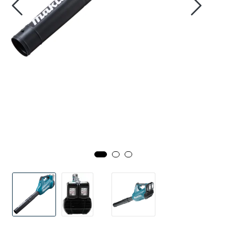
Innstøpningsgods
Mur og mørtel
Trelast og finer
Vanntetting
Verktøy og tilbehør
Forskaling
Tjenester
Prosjekter