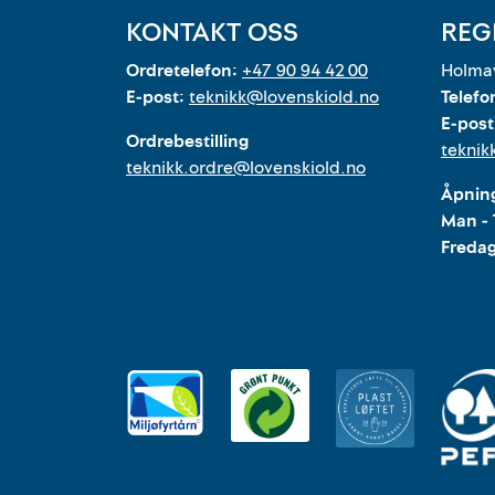
KONTAKT OSS
REG
Ordretelefon:
+47 90 94 42 00
Holmav
E-post:
teknikk@lovenskiold.no
Telefo
E-post
Ordrebestilling
teknik
teknikk.ordre@lovenskiold.no
Åpning
Man - 
Freda