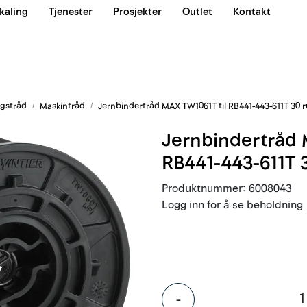
kaling
Tjenester
Prosjekter
Outlet
Kontakt
Våre team
gstråd
Maskintråd
Jernbindertråd MAX TW1061T til RB441-443-611T 30 r
Jernbindertråd 
RB441-443-611T 3
Produktnummer:
6008043
Logg inn for å se beholdning
-