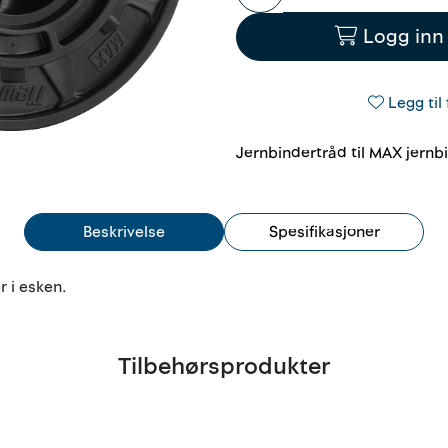
Logg inn 
Legg til 
Jernbindertråd til MAX jernb
Beskrivelse
Spesifikasjoner
r i esken.
Tilbehørsprodukter