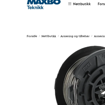
Skip to main content
Nettbutikk
Fors
|
|
|
Om oss
Salgsvilkår
Leievilkår
Forside
Nettbutikk
Armering og tilbehør
Armerin