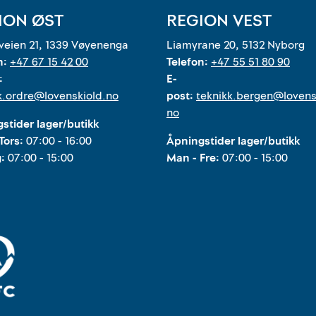
ION ØST
REGION VEST
eien 21, 1339 Vøyenenga
Liamyrane 20, 5132 Nyborg
n:
+47 67 15 42 00
Telefon:
+47 55 51 80 90
:
E-
k.ordre@lovenskiold.no
post:
teknikk.bergen@lovens
no
stider lager/butikk
Tors:
07:00 - 16:00
Åpningstider lager/butikk
g:
07:00 - 15:00
Man - Fre:
07:00 - 15:00