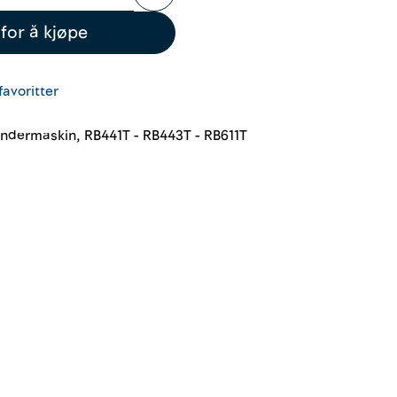
for å kjøpe
favoritter
indermaskin, RB441T - RB443T - RB611T