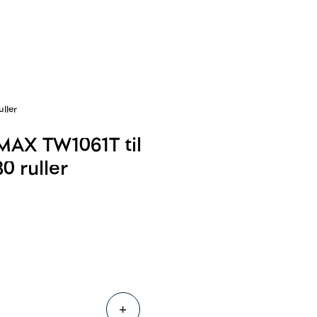
0
Følg oss
Infosenter
Favoritter
Logg inn
uller
MAX TW1061T til
0 ruller
+