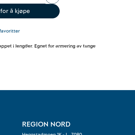
for å kjøpe
favoritter
appet i lengder. Egnet for armering av tunge
REGION NORD
Heggstadmoen 1K - L, 7080