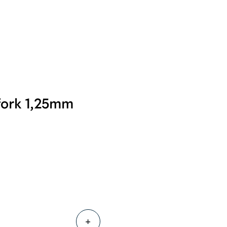
0
Følg oss
Infosenter
Favoritter
Logg inn
fork 1,25mm
+