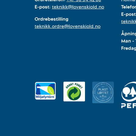
E-post:
teknikk@lovenskiold.no
Telefo
E-post
Ordrebestilling
teknik
teknikk.ordre@lovenskiold.no
Åpning
Man - 
Freda