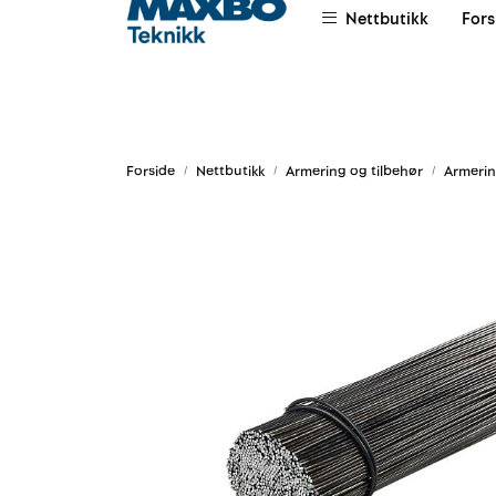
Skip to main content
Nettbutikk
Fors
|
|
|
Om oss
Salgsvilkår
Leievilkår
Forside
Nettbutikk
Armering og tilbehør
Armerin