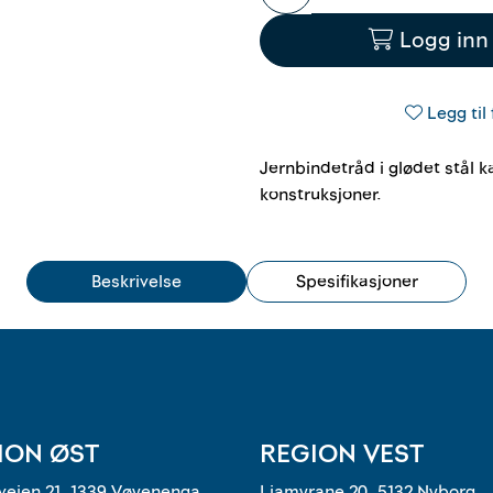
Logg inn 
Legg til 
Jernbindetråd i glødet stål k
konstruksjoner.
Beskrivelse
Spesifikasjoner
ION ØST
REGION VEST
eien 21, 1339 Vøyenenga
Liamyrane 20, 5132 Nyborg