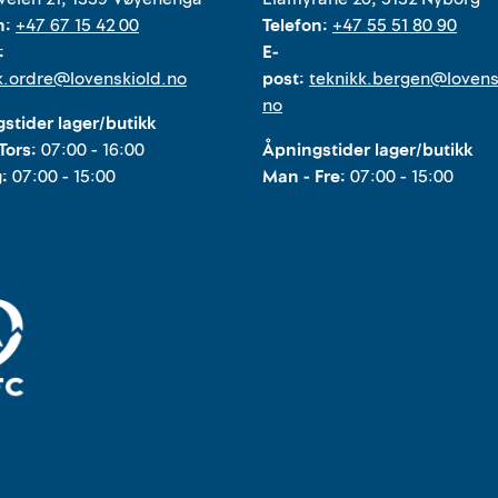
n:
+47 67 15 42 00
Telefon:
+47 55 51 80 90
:
E-
k.ordre@lovenskiold.no
post:
teknikk.bergen@lovens
no
stider lager/butikk
Tors:
07:00 - 16:00
Åpningstider lager/butikk
g:
07:00 - 15:00
Man - Fre:
07:00 - 15:00