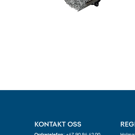
KONTAKT OSS
REG
Ordretelefon:
+47 90 94 42 00
Holmav