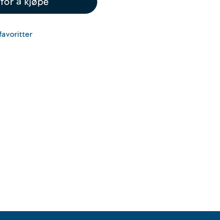
for å kjøpe
favoritter