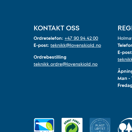
KONTAKT OSS
REG
Ordretelefon:
+47 90 94 42 00
Holmav
E-post:
teknikk@lovenskiold.no
Telefo
E-post
Ordrebestilling
teknik
teknikk.ordre@lovenskiold.no
Åpning
Man - 
Freda