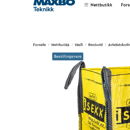
Skip to main content
Nettbutikk
Fors
|
|
|
Om oss
Salgsvilkår
Leievilkår
Forside
Nettbutikk
HMS
Renhold
Avfallshåndt
Bestillingsvare