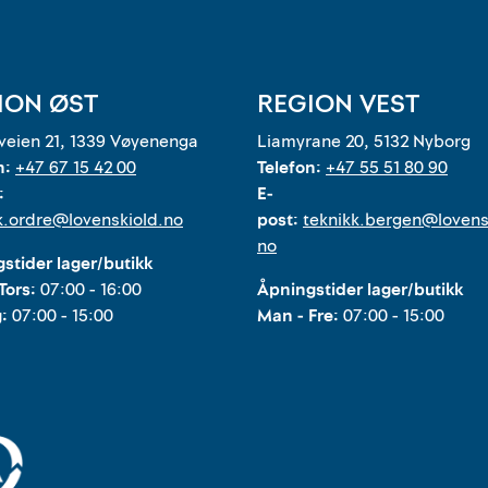
ION ØST
REGION VEST
eien 21, 1339 Vøyenenga
Liamyrane 20, 5132 Nyborg
n:
+47 67 15 42 00
Telefon:
+47 55 51 80 90
:
E-
k.ordre@lovenskiold.no
post:
teknikk.bergen@lovens
no
stider lager/butikk
Tors:
07:00 - 16:00
Åpningstider lager/butikk
g:
07:00 - 15:00
Man - Fre:
07:00 - 15:00