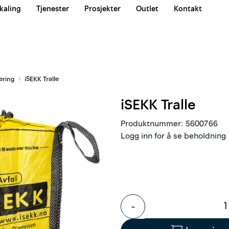
kaling
Tjenester
Prosjekter
Outlet
Kontakt
Våre team
ering
iSEKK Tralle
iSEKK Tralle
Produktnummer:
5600766
Logg inn for å se beholdning
-