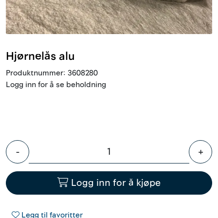
Innstøpningsgods
Mur og mørtel
Hjørnelås alu
Trelast og finer
Produktnummer:
3608280
Logg inn for å se beholdning
Vanntetting
Verktøy og tilbehør
Forskaling
-
+
Tjenester
Logg inn for å kjøpe
Prosjekter
Legg til favoritter