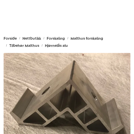
Skip to main content
Armering og tilbehør
Forside
Nettbutikk
Forskaling
Malthus forskaling
Belysning og sesong
Tilbehør Malthus
Hjørnelås alu
Byggkjemi
Festemateriell
Forskaling
Grunn og isolasjon
HMS