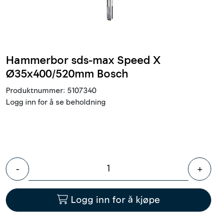
Innstøpningsgods
Mur og mørtel
Hammerbor sds-max Speed X
Trelast og finer
Ø35x400/520mm Bosch
Vanntetting
Produktnummer:
5107340
Logg inn for å se beholdning
Verktøy og tilbehør
Forskaling
-
+
Tjenester
Prosjekter
Logg inn for å kjøpe