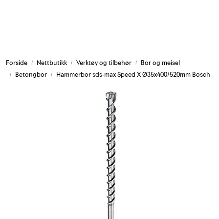
Skip to main content
Armering og tilbehør
Forside
Nettbutikk
Verktøy og tilbehør
Bor og meisel
Belysning og sesong
Betongbor
Hammerbor sds-max Speed X Ø35x400/520mm Bosch
Byggkjemi
Festemateriell
Forskaling
Grunn og isolasjon
HMS