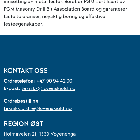
innsetting av metallfester. Boret er PGM-sertifisert av
PGM Masonry Drill Bit Association Board og garanterer
faste toleranser, nøyaktig boring og effektive
festeegenskaper.
KONTAKT OSS
Ordretelefon:
+47 90 94 42 00
E-post:
teknikk@lovenskiold.no
Ordrebestilling
teknikk.ordre@lovenskiold.no
REGION ØST
Holmaveien 21, 1339 Vøyenenga