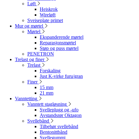
Løft
Heiskrok
Wireløft
Sveiseplate primet
Mur og mørtel
Mørtel
Ekspanderende mørtel
Reparasjonsmørtel
Støp og puss mørtel
PENETRON
Trelast og finer
Trelast
Forskaling
Just K-virke furu/gran
Finer
15 mm
21 mm
Vanntetting
Vanntett stagløsning
Svelleplugg og -ufo
Avstandsrør Oktagon
Svellebånd
Tilbehør svellebånd
Bentonittbånd
Svellegummi