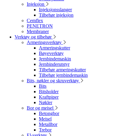
Injeksjon
Injeksjonsslanger
Tilbehør injeksjon
Cemflex
PENETRON
Membraner
Verktøy og tilbehør
Armeringsverktøy
Armeringskutter
Bøyeverktøy
Jernbindemaskin
Jernbinderutstyr
Tilbehør armeringskutter
Tilbehør jernbindemaskin
Bits, nøkler og skruverktøy
Bits
Bitsholder
Kraftpiper
Nøkler
Bor og meisel
Betongbor
Meisel
Metallbor
Trebor
El-verktøy