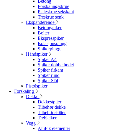
Betong
Forskalingsskrue
Plateskrue sekskant
Treskrue senk
Ekspanderende
Betonganker
Bolter
Ekspresspiker
Isolasjonsplugg
Spikerplugg
Håndspiker
Spiker A4
Spiker dobbelhodet
Spiker firkant
Spiker rund
Spiker Stål
Pistolspiker
Forskaling
Dekke
Dekkestøtter
Tilbehør dekke
Tilbehør støtter
Trebjelker
Vegg
AluFix elementer