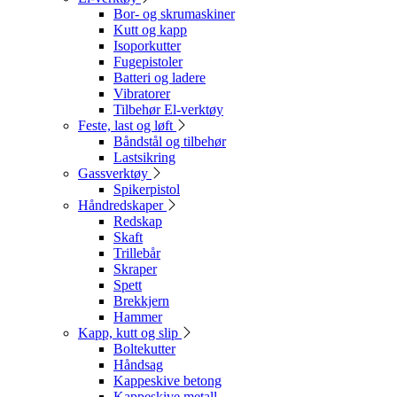
Bor- og skrumaskiner
Kutt og kapp
Isoporkutter
Fugepistoler
Batteri og ladere
Vibratorer
Tilbehør El-verktøy
Feste, last og løft
Båndstål og tilbehør
Lastsikring
Gassverktøy
Spikerpistol
Håndredskaper
Redskap
Skaft
Trillebår
Skraper
Spett
Brekkjern
Hammer
Kapp, kutt og slip
Boltekutter
Håndsag
Kappeskive betong
Kappeskive metall