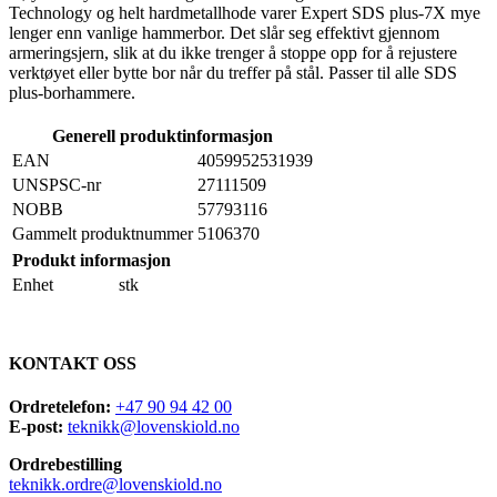
Technology og helt hardmetallhode varer Expert SDS plus-7X mye
lenger enn vanlige hammerbor. Det slår seg effektivt gjennom
armeringsjern, slik at du ikke trenger å stoppe opp for å rejustere
verktøyet eller bytte bor når du treffer på stål. Passer til alle SDS
plus-borhammere.
Generell produktinformasjon
EAN
4059952531939
UNSPSC-nr
27111509
NOBB
57793116
Gammelt produktnummer
5106370
Produkt informasjon
Enhet
stk
KONTAKT OSS
Ordretelefon:
+47 90 94 42 00
E-post:
teknikk@lovenskiold.no
Ordrebestilling
teknikk.ordre@lovenskiold.no