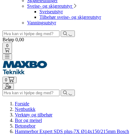
Skjøteledninger
Sveise- og skjæreutstyr
Sveiseutstyr
Tilbehør sveise- og skjæreutstyr
Vanningsutstyr
Beløp
0,00
0
Toggle navigation
0
Toggle navigation
Forside
Nettbutikk
Verktøy og tilbehør
Bor og meisel
Betongbor
Hammerbor Expert SDS plus-7X Ø14x150/215mm Bosch