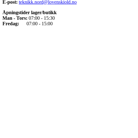
E-post:
teknikk.nord@lovenskiold.no
Åpningstider lager/butikk
Man - Tors:
07:00 - 15:30
Fredag:
07:00 - 15:00