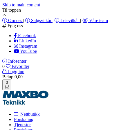
Skip to main content
Til toppen
Om oss
|
Salgsvilkår
|
Leievilkår
|
Våre team
Følg oss
Facebook
LinkedIn
Instagram
YouTube
Infosenter
0
Favoritter
Logg inn
Beløp
0,00
0
Nettbutikk
Forskaling
Tjenester
Prosjekter