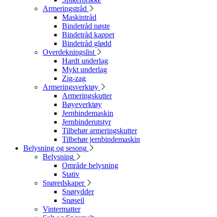
Armeringstråd
Maskintråd
Bindetråd nøste
Bindetråd kappet
Bindetråd glødd
Overdekningslist
Hardt underlag
Mykt underlag
Zig-zag
Armeringsverktøy
Armeringskutter
Bøyeverktøy
Jernbindemaskin
Jernbinderutstyr
Tilbehør armeringskutter
Tilbehør jernbindemaskin
Belysning og sesong
Belysning
Område belysning
Stativ
Snøredskaper
Snørydder
Snøseil
Vintermatter