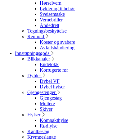
Hørselvern
Lykter og tilbehør
Sveisemaske
Vernebriller
Åndedrett
Tegningsbeskyttelse
Renhold
Koster og svabere
Avfallshåndtering
Innstøpningsgods
Blikkanaler
Endelokk
Korrugerte rør
Dybler
Dybel VF
Dybel hylser
Gjengestenger
Gjengestag
Muttere
Skiver
Hylser
Kompakthylse
Rørhylse
Kantbeslag
Krympeslange