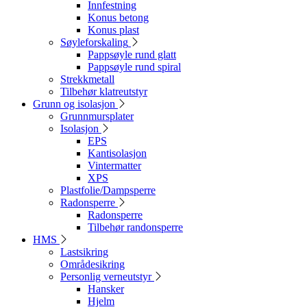
Innfestning
Konus betong
Konus plast
Søyleforskaling
Pappsøyle rund glatt
Pappsøyle rund spiral
Strekkmetall
Tilbehør klatreutstyr
Grunn og isolasjon
Grunnmursplater
Isolasjon
EPS
Kantisolasjon
Vintermatter
XPS
Plastfolie/Dampsperre
Radonsperre
Radonsperre
Tilbehør randonsperre
HMS
Lastsikring
Områdesikring
Personlig verneutstyr
Hansker
Hjelm