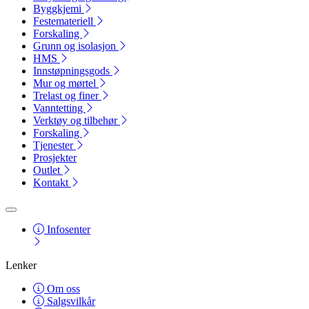
Byggkjemi
Festemateriell
Forskaling
Grunn og isolasjon
HMS
Innstøpningsgods
Mur og mørtel
Trelast og finer
Vanntetting
Verktøy og tilbehør
Forskaling
Tjenester
Prosjekter
Outlet
Kontakt
Infosenter
Lenker
Om oss
Salgsvilkår