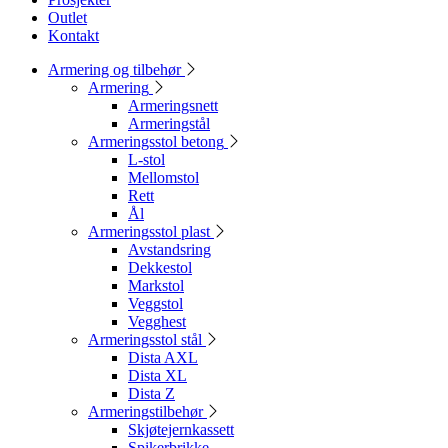
Outlet
Kontakt
Armering og tilbehør
Armering
Armeringsnett
Armeringstål
Armeringsstol betong
L-stol
Mellomstol
Rett
Ål
Armeringsstol plast
Avstandsring
Dekkestol
Markstol
Veggstol
Vegghest
Armeringsstol stål
Dista AXL
Dista XL
Dista Z
Armeringstilbehør
Skjøtejernkassett
Spikerbrikke