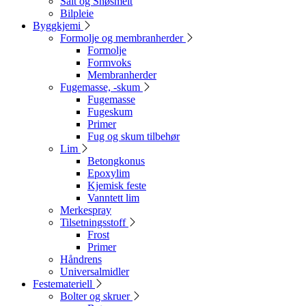
Salt og Snøsmelt
Bilpleie
Byggkjemi
Formolje og membranherder
Formolje
Formvoks
Membranherder
Fugemasse, -skum
Fugemasse
Fugeskum
Primer
Fug og skum tilbehør
Lim
Betongkonus
Epoxylim
Kjemisk feste
Vanntett lim
Merkespray
Tilsetningsstoff
Frost
Primer
Håndrens
Universalmidler
Festemateriell
Bolter og skruer