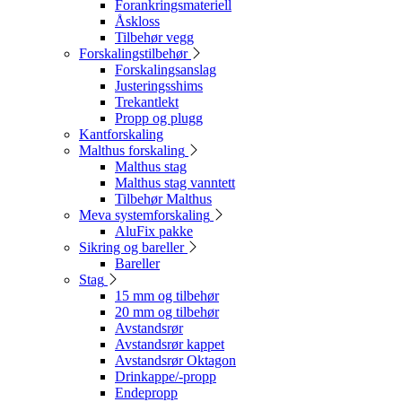
Forankringsmateriell
Åskloss
Tilbehør vegg
Forskalingstilbehør
Forskalingsanslag
Justeringsshims
Trekantlekt
Propp og plugg
Kantforskaling
Malthus forskaling
Malthus stag
Malthus stag vanntett
Tilbehør Malthus
Meva systemforskaling
AluFix pakke
Sikring og bareller
Bareller
Stag
15 mm og tilbehør
20 mm og tilbehør
Avstandsrør
Avstandsrør kappet
Avstandsrør Oktagon
Drinkappe/-propp
Endepropp