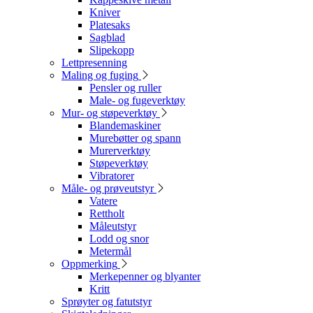
Kniver
Platesaks
Sagblad
Slipekopp
Lettpresenning
Maling og fuging
Pensler og ruller
Male- og fugeverktøy
Mur- og støpeverktøy
Blandemaskiner
Murebøtter og spann
Murerverktøy
Støpeverktøy
Vibratorer
Måle- og prøveutstyr
Vatere
Rettholt
Måleutstyr
Lodd og snor
Metermål
Oppmerking
Merkepenner og blyanter
Kritt
Sprøyter og fatutstyr