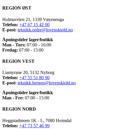
REGION ØST
Holmaveien 21, 1339 Vøyenenga
Telefon:
+47 67 15 42 00
E-post:
teknikk.ordre@lovenskiold.no
Åpningstider lager/butikk
Man - Tors:
07:00 - 16:00
Fredag:
07:00 - 15:00
REGION VEST
Liamyrane 20, 5132 Nyborg
Telefon:
+47 55 51 80 90
E-post:
teknikk.bergen@lovenskiold.no
Åpningstider lager/butikk
Man - Fre:
07:00 - 15:00
REGION NORD
Heggstadmoen 1K - L, 7080 Heimdal
Telefon:
+47 73 57 46 99