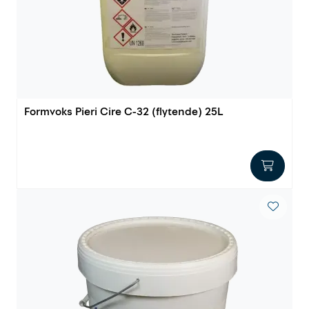
Innstøpningsgods
Mur og mørtel
Trelast og finer
Formvoks Pieri Cire C-32 (flytende) 25L
Vanntetting
Verktøy og tilbehør
Forskaling
Tjenester
Prosjekter