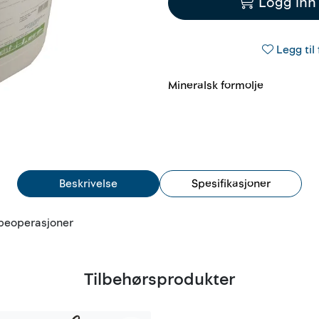
Logg inn 
Legg til 
Mineralsk formolje
Beskrivelse
Spesifikasjoner
tøpeoperasjoner
Tilbehørsprodukter