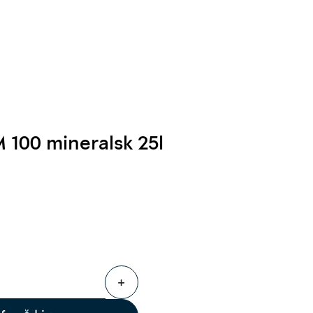
0
Følg oss
Infosenter
Favoritter
Logg inn
M 100 mineralsk 25l
+