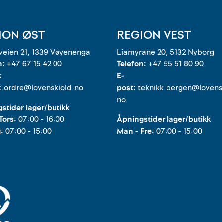
ION ØST
REGION VEST
eien 21, 1339 Vøyenenga
Liamyrane 20, 5132 Nyborg
n:
+47 67 15 42 00
Telefon:
+47 55 51 80 90
:
E-
k.ordre@lovenskiold.no
post:
teknikk.bergen@lovens
no
stider lager/butikk
Tors:
07:00 - 16:00
Åpningstider lager/butikk
g:
07:00 - 15:00
Man - Fre:
07:00 - 15:00