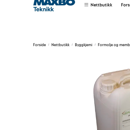
Skip to main content
Nettbutikk
Fors
|
|
|
Om oss
Salgsvilkår
Leievilkår
Forside
Nettbutikk
Byggkjemi
Formolje og memb