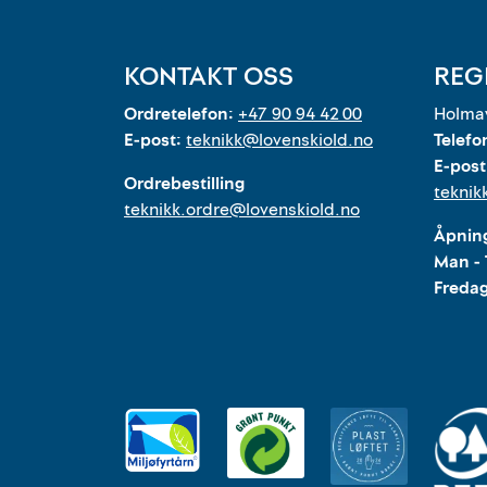
KONTAKT OSS
REG
Ordretelefon:
+47 90 94 42 00
Holmav
E-post:
teknikk@lovenskiold.no
Telefo
E-post
Ordrebestilling
teknik
teknikk.ordre@lovenskiold.no
Åpning
Man - 
Freda