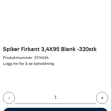
Innstøpningsgods
Mur og mørtel
Trelast og finer
Vanntetting
Spiker Firkant 3,4X95 Blank -320stk
Produktnummer:
5114434
Verktøy og tilbehør
Logg inn for å se beholdning
Forskaling
Tjenester
-
+
Prosjekter