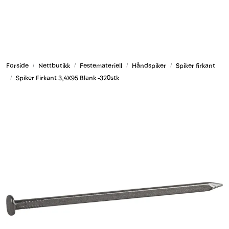
Skip to main content
Armering og tilbehør
Forside
Nettbutikk
Festemateriell
Håndspiker
Spiker firkant
Belysning og sesong
Spiker Firkant 3,4X95 Blank -320stk
Byggkjemi
Festemateriell
Forskaling
Grunn og isolasjon
HMS