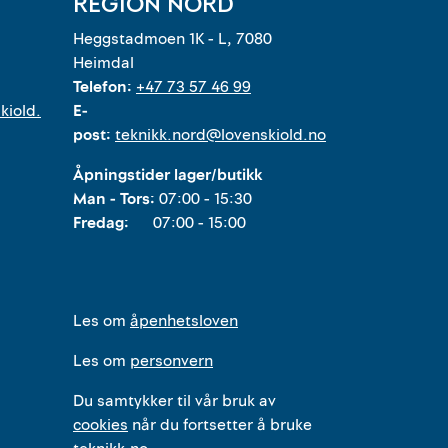
REGION NORD
Heggstadmoen 1K - L, 7080
Heimdal
Telefon:
+47 73 57 46 99
kiold.
E-
post:
teknikk.nord@lovenskiold.no
Åpningstider lager/butikk
Man - Tors:
07:00 - 15:30
Fredag:
07:00 - 15:00
Les om
åpenhetsloven
Les om
personvern
Du samtykker til vår bruk av
cookies
når du fortsetter å bruke