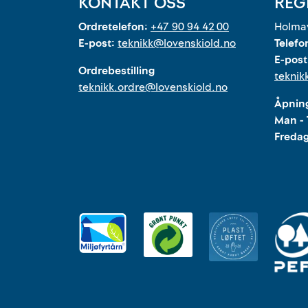
KONTAKT OSS
REG
Ordretelefon:
+47 90 94 42 00
Holmav
E-post:
teknikk@lovenskiold.no
Telefo
E-post
Ordrebestilling
teknik
teknikk.ordre@lovenskiold.no
Åpning
Man - 
Freda