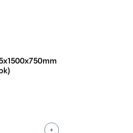
0
Følg oss
Infosenter
Favoritter
Logg inn
 15x1500x750mm
pk)
+