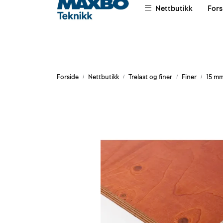
Skip to main content
Nettbutikk
Fors
|
|
|
Om oss
Salgsvilkår
Leievilkår
Forside
Nettbutikk
Trelast og finer
Finer
15 m