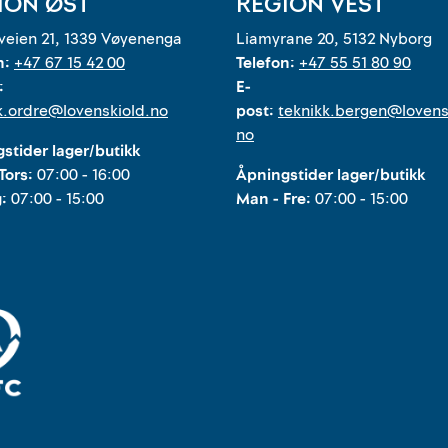
ION ØST
REGION VEST
eien 21, 1339 Vøyenenga
Liamyrane 20, 5132 Nyborg
n:
+47 67 15 42 00
Telefon:
+47 55 51 80 90
:
E-
k.ordre@lovenskiold.no
post:
teknikk.bergen@lovens
no
stider lager/butikk
Tors:
07:00 - 16:00
Åpningstider lager/butikk
g:
07:00 - 15:00
Man - Fre:
07:00 - 15:00