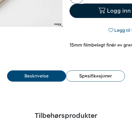
Logg inn 
Legg til 
15mm filmbelagt finér av gran 
Beskrivelse
Spesifikasjoner
Tilbehørsprodukter