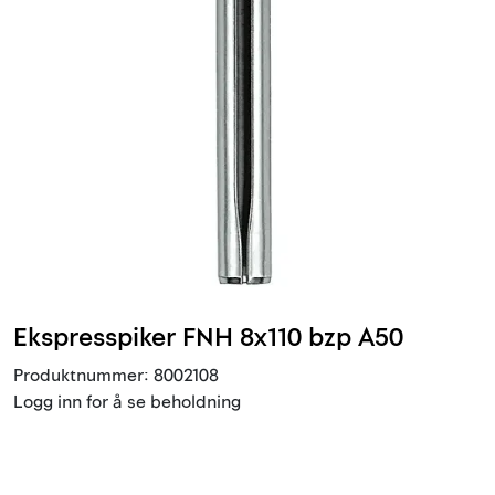
Innstøpningsgods
Mur og mørtel
Trelast og finer
Vanntetting
Verktøy og tilbehør
Forskaling
Ekspresspiker FNH 8x110 bzp A50
Produktnummer:
8002108
Tjenester
Logg inn for å se beholdning
Prosjekter