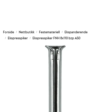
Skip to main content
Armering og tilbehør
Forside
Nettbutikk
Festemateriell
Ekspanderende
Belysning og sesong
Ekspresspiker
Ekspresspiker FNH 8x110 bzp A50
Byggkjemi
Festemateriell
Forskaling
Grunn og isolasjon
HMS