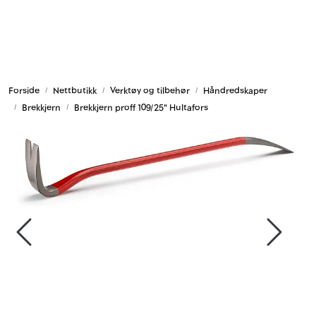
Skip to main content
Armering og tilbehør
Forside
Nettbutikk
Verktøy og tilbehør
Håndredskaper
Belysning og sesong
Brekkjern
Brekkjern proff 109/25" Hultafors
Byggkjemi
Festemateriell
Forskaling
Grunn og isolasjon
HMS