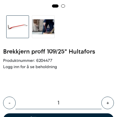
Innstøpningsgods
Mur og mørtel
Trelast og finer
Vanntetting
Brekkjern proff 109/25" Hultafors
Produktnummer:
6204477
Verktøy og tilbehør
Logg inn for å se beholdning
Forskaling
Tjenester
-
+
Prosjekter