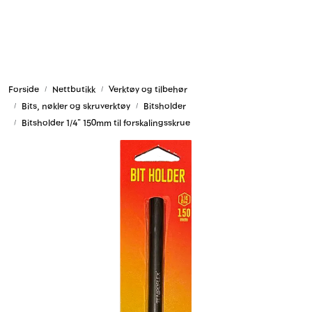
Skip to main content
Armering og tilbehør
Forside
Nettbutikk
Verktøy og tilbehør
Belysning og sesong
Bits, nøkler og skruverktøy
Bitsholder
Bitsholder 1/4" 150mm til forskalingsskrue
Byggkjemi
Festemateriell
Forskaling
Grunn og isolasjon
HMS