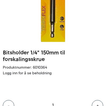
Innstøpningsgods
Mur og mørtel
Trelast og finer
Vanntetting
Bitsholder 1/4" 150mm til
Verktøy og tilbehør
forskalingsskrue
Produktnummer:
6010364
Forskaling
Logg inn for å se beholdning
Tjenester
Prosjekter
-
+