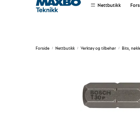
Skip to main content
Nettbutikk
Fors
|
|
|
Om oss
Salgsvilkår
Leievilkår
Forside
Nettbutikk
Verktøy og tilbehør
Bits, nøkl