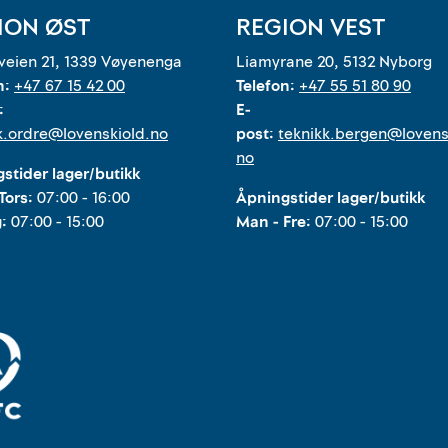
ION ØST
REGION VEST
eien 21, 1339 Vøyenenga
Liamyrane 20, 5132 Nyborg
n:
+47 67 15 42 00
Telefon:
+47 55 51 80 90
:
E-
k.ordre@lovenskiold.no
post:
teknikk.bergen@lovens
no
stider lager/butikk
Tors:
07:00 - 16:00
Åpningstider lager/butikk
g:
07:00 - 15:00
Man - Fre:
07:00 - 15:00