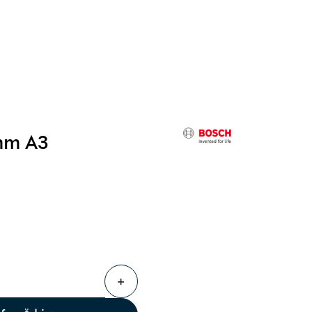
0
Følg oss
Infosenter
Favoritter
Logg inn
mm A3
+