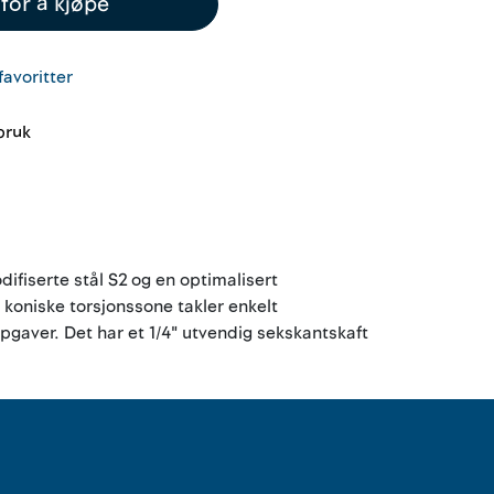
for å kjøpe
favoritter
 bruk
difiserte stål S2 og en optimalisert
koniske torsjonssone takler enkelt
gaver. Det har et 1/4" utvendig sekskantskaft