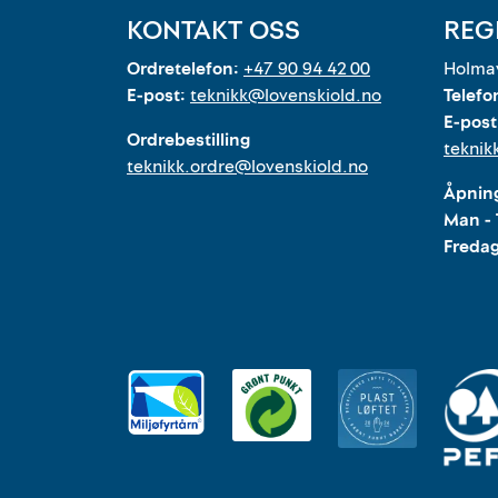
KONTAKT OSS
REG
Ordretelefon:
+47 90 94 42 00
Holmav
E-post:
teknikk@lovenskiold.no
Telefo
E-post
Ordrebestilling
teknik
teknikk.ordre@lovenskiold.no
Åpning
Man - 
Freda