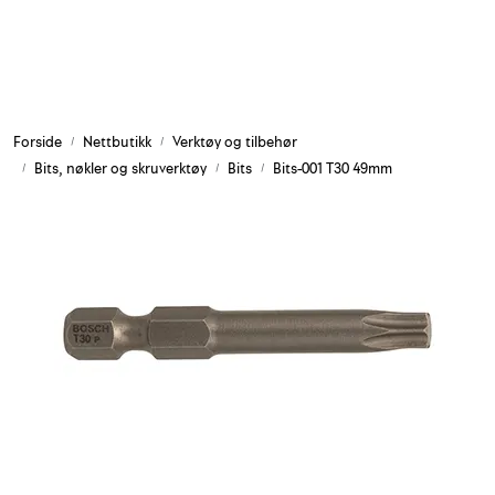
Skip to main content
Armering og tilbehør
Forside
Nettbutikk
Verktøy og tilbehør
Belysning og sesong
Bits, nøkler og skruverktøy
Bits
Bits-001 T30 49mm
Byggkjemi
Festemateriell
Forskaling
Grunn og isolasjon
HMS