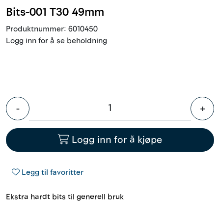
Bits-001 T30 49mm
Innstøpningsgods
Produktnummer:
6010450
Mur og mørtel
Logg inn for å se beholdning
Trelast og finer
Vanntetting
-
+
Verktøy og tilbehør
Logg inn for å kjøpe
Forskaling
Tjenester
Legg til favoritter
Ekstra hardt bits til generell bruk
Prosjekter