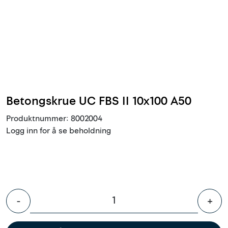
Innstøpningsgods
Mur og mørtel
Trelast og finer
Vanntetting
Betongskrue UC FBS II 10x100 A50
Produktnummer:
8002004
Verktøy og tilbehør
Logg inn for å se beholdning
Forskaling
Tjenester
-
+
Prosjekter