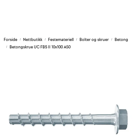
Skip to main content
Armering og tilbehør
Forside
Nettbutikk
Festemateriell
Bolter og skruer
Betong
Belysning og sesong
Betongskrue UC FBS II 10x100 A50
Byggkjemi
Festemateriell
Forskaling
Grunn og isolasjon
HMS