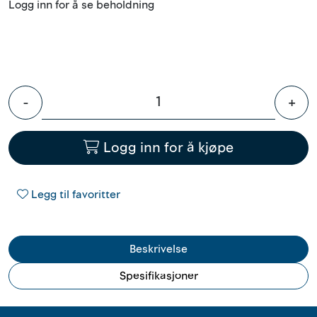
Logg inn for å se beholdning
Innstøpningsgods
Mur og mørtel
Trelast og finer
-
+
Vanntetting
Logg inn for å kjøpe
Verktøy og tilbehør
Legg til favoritter
Forskaling
Tjenester
Beskrivelse
Spesifikasjoner
Prosjekter