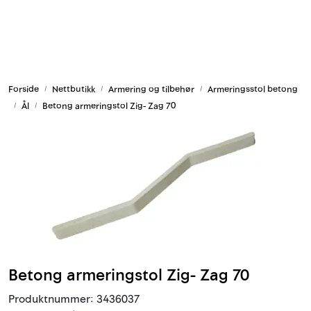
Skip to main content
Armering og tilbehør
Forside
Nettbutikk
Armering og tilbehør
Armeringsstol betong
Belysning og sesong
Ål
Betong armeringstol Zig- Zag 70
Byggkjemi
Festemateriell
Forskaling
Grunn og isolasjon
Betong armeringstol Zig- Zag 70
HMS
Produktnummer:
3436037