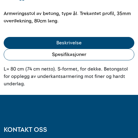
Outlet
Armeringsstol av betong, type ål. Trekantet profil, 35mm
Kontakt
overdekning, 80cm lang.
Beskrivelse
Spesifikasjoner
L= 80 cm (74 cm netto). S-formet, for dekke. Betongstol
for opplegg av underkantsarmering mot finer og hardt
underlag.
KONTAKT OSS