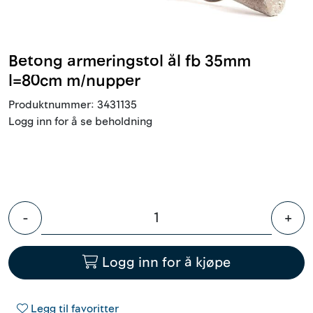
Innstøpningsgods
Mur og mørtel
Betong armeringstol ål fb 35mm
l=80cm m/nupper
Trelast og finer
Produktnummer:
3431135
Logg inn for å se beholdning
Vanntetting
Verktøy og tilbehør
Forskaling
-
+
Tjenester
Logg inn for å kjøpe
Prosjekter
Legg til favoritter