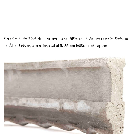
Skip to main content
Armering og tilbehør
Forside
Nettbutikk
Armering og tilbehør
Armeringsstol betong
Belysning og sesong
Ål
Betong armeringstol ål fb 35mm l=80cm m/nupper
Byggkjemi
Festemateriell
Forskaling
Grunn og isolasjon
HMS