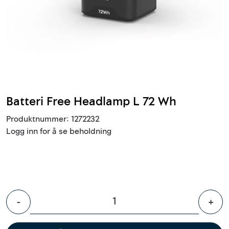
Innstøpningsgods
Mur og mørtel
Trelast og finer
Vanntetting
Batteri Free Headlamp L 72 Wh
Produktnummer:
1272232
Verktøy og tilbehør
Logg inn for å se beholdning
Forskaling
Tjenester
-
+
Prosjekter