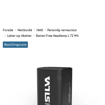
Skip to main content
Armering og tilbehør
Forside
Nettbutikk
HMS
Personlig verneutstyr
Belysning og sesong
Lykter og tilbehør
Batteri Free Headlamp L 72 Wh
Bestillingsvare
Byggkjemi
Festemateriell
Forskaling
Grunn og isolasjon
HMS