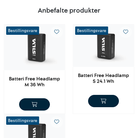
Anbefalte produkter
Bestillingsvare
Bestillingsvare
Bestillingsvare
Bestillingsvare
Batteri Free Headlamp
Batteri Free Headlamp
S 24.1 Wh
M 36 Wh
Bestillingsvare
Bestillingsvare